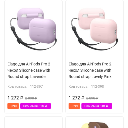
Elago для AirPods Pro 2
Elago для AirPods Pro 2
чехол Silicone case with
чехол Silicone case with
Round strap Lavender
Round strap Lovely Pink
Код товара:
112-397
Код товара:
112-398
1 272
1 272
Р
2 090
Р
2 090
Р
Р
- 39%
Экономия
818
- 39%
Экономия
818
Р
Р