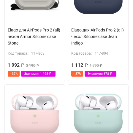
Elago для AirPods Pro 2 (all)
Elago для AirPods Pro 2 (all)
чехол Armor Silicone case
чехол Silicone case Jean
Stone
Indigo
Код товара:
117-803
Код товара:
117-804
1 992
1 112
Р
3 190
Р
1 790
Р
Р
- 37%
Экономия
1 198
- 37%
Экономия
678
Р
Р