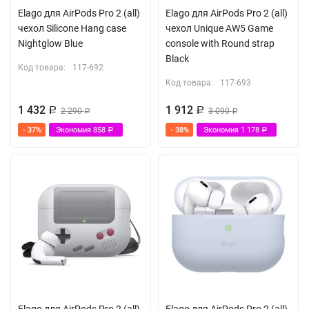
Elago для AirPods Pro 2 (all)
Elago для AirPods Pro 2 (all)
чехол Silicone Hang case
чехол Unique AW5 Game
Nightglow Blue
console with Round strap
Black
Код товара:
117-692
Код товара:
117-693
1 432
1 912
Р
2 290
Р
3 090
Р
Р
- 37%
Экономия
858
- 38%
Экономия
1 178
Р
Р