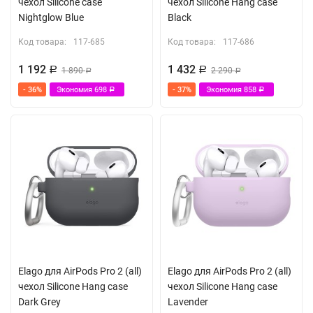
чехол Silicone case
чехол Silicone Hang case
Nightglow Blue
Black
Код товара:
117-685
Код товара:
117-686
1 192
1 432
Р
1 890
Р
2 290
Р
Р
- 36%
Экономия
698
- 37%
Экономия
858
Р
Р
Elago для AirPods Pro 2 (all)
Elago для AirPods Pro 2 (all)
чехол Silicone Hang case
чехол Silicone Hang case
Dark Grey
Lavender