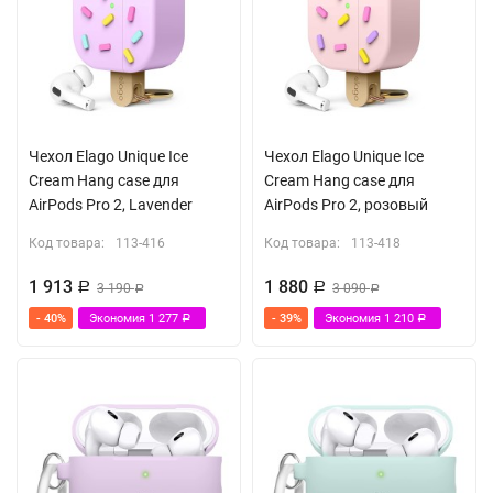
Чехол Elago Unique Ice
Чехол Elago Unique Ice
Cream Hang case для
Cream Hang case для
AirPods Pro 2, Lavender
AirPods Pro 2, розовый
Код товара:
113-416
Код товара:
113-418
1 913
1 880
Р
3 190
Р
3 090
Р
Р
- 40%
Экономия
1 277
- 39%
Экономия
1 210
Р
Р