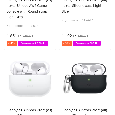
Elago для AirPods Pro 2 (all)
Elago для AirPods Pro 2 (all)
чехол Unique AW5 Game
чехол Silicone case Light
console with Round strap
Blue
Light Grey
Код товара:
117-684
Код товара:
117-694
1 851
1 192
Р
3 090
Р
1 890
Р
Р
- 40%
Экономия
1 239
- 36%
Экономия
698
Р
Р
Elago для AirPods Pro 2 (all)
Elago для AirPods Pro 2 (all)