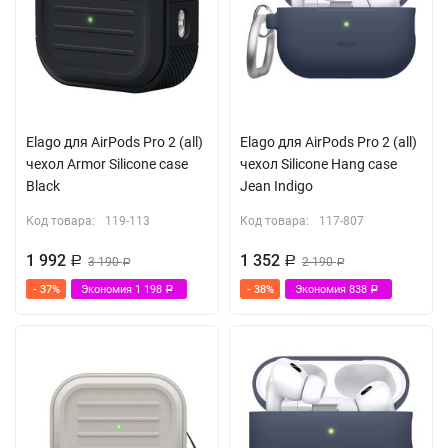
Elago для AirPods Pro 2 (all)
Elago для AirPods Pro 2 (all)
чехол Armor Silicone case
чехол Silicone Hang case
Black
Jean Indigo
Код товара:
119-113
Код товара:
117-807
1 992
1 352
Р
3 190
Р
2 190
Р
Р
- 37%
Экономия
1 198
- 38%
Экономия
838
Р
Р