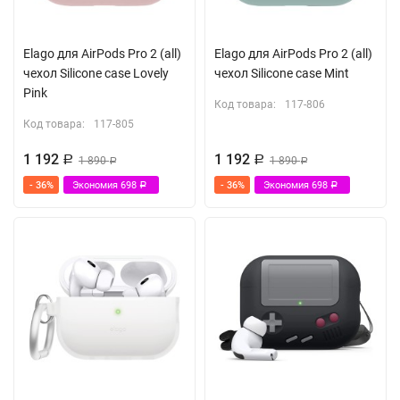
Elago для AirPods Pro 2 (all)
Elago для AirPods Pro 2 (all)
чехол Silicone case Lovely
чехол Silicone case Mint
Pink
Код товара:
117-806
Код товара:
117-805
1 192
1 192
Р
1 890
Р
1 890
Р
Р
- 36%
Экономия
698
- 36%
Экономия
698
Р
Р