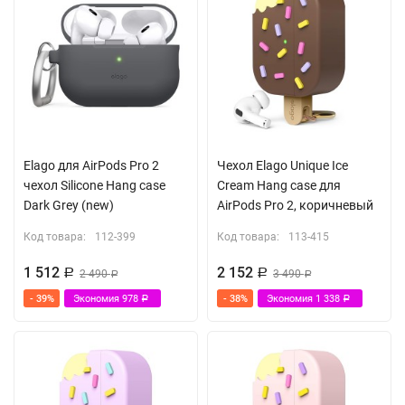
Elago для AirPods Pro 2
Чехол Elago Unique Ice
чехол Silicone Hang case
Cream Hang case для
Dark Grey (new)
AirPods Pro 2, коричневый
Код товара:
112-399
Код товара:
113-415
1 512
2 152
Р
2 490
Р
3 490
Р
Р
- 39%
Экономия
978
- 38%
Экономия
1 338
Р
Р