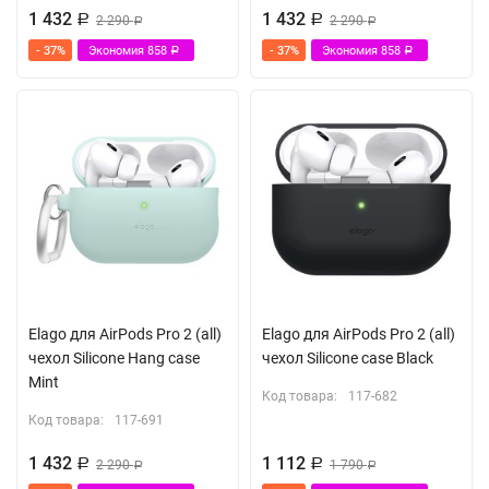
1 432
1 432
Р
2 290
Р
2 290
Р
Р
- 37%
Экономия
858
- 37%
Экономия
858
Р
Р
Elago для AirPods Pro 2 (all)
Elago для AirPods Pro 2 (all)
чехол Silicone Hang case
чехол Silicone case Black
Mint
Код товара:
117-682
Код товара:
117-691
1 432
1 112
Р
2 290
Р
1 790
Р
Р