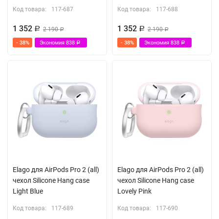
Код товара:
117-687
Код товара:
117-688
1 352
1 352
Р
2 190
Р
2 190
Р
Р
- 38%
Экономия
838
- 38%
Экономия
838
Р
Р
Elago для AirPods Pro 2 (all)
Elago для AirPods Pro 2 (all)
чехол Silicone Hang case
чехол Silicone Hang case
Light Blue
Lovely Pink
Код товара:
117-689
Код товара:
117-690