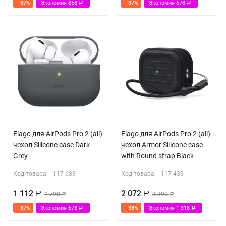
- 37%
Экономия
858
- 37%
Экономия
678
Р
Р
Elago для AirPods Pro 2 (all)
Elago для AirPods Pro 2 (all)
чехол Silicone case Dark
чехол Armor Silicone case
Grey
with Round strap Black
Код товара:
117-683
Код товара:
117-439
1 112
2 072
Р
1 790
Р
3 390
Р
Р
- 37%
Экономия
678
- 38%
Экономия
1 318
Р
Р