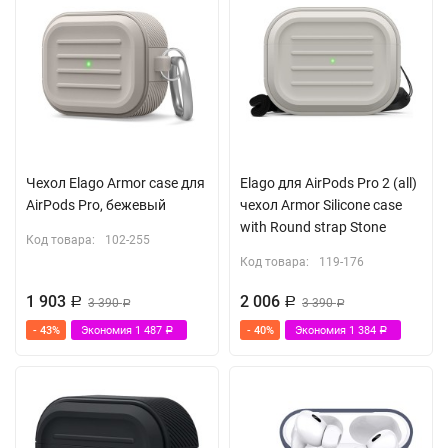
Чехол Elago Armor case для
Elago для AirPods Pro 2 (all)
AirPods Pro, бежевый
чехол Armor Silicone case
with Round strap Stone
Код товара:
102-255
Код товара:
119-176
1 903
2 006
Р
3 390
Р
3 390
Р
Р
- 43%
Экономия
1 487
- 40%
Экономия
1 384
Р
Р