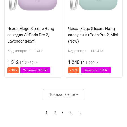
Чехол Elago Silicone Hang
Чехол Elago Silicone Hang
case для AirPods Pro 2,
case для AirPods Pro 2, Mint
Lavender (New)
(New)
Код товара:
113-412
Код товара:
113-413
1 512
1 240
Р
2 490
Р
1 990
Р
Р
- 39%
Экономия
978
- 37%
Экономия
750
Р
Р
Показать еще
1
2
3
4
→