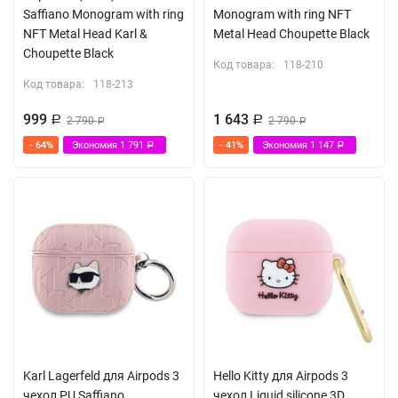
Saffiano Monogram with ring
Monogram with ring NFT
NFT Metal Head Karl &
Metal Head Choupette Black
Choupette Black
Код товара:
118-210
Код товара:
118-213
999
1 643
Р
2 790
Р
2 790
Р
Р
- 64%
Экономия
1 791
- 41%
Экономия
1 147
Р
Р
Karl Lagerfeld для Airpods 3
Hello Kitty для Airpods 3
чехол PU Saffiano
чехол Liquid silicone 3D