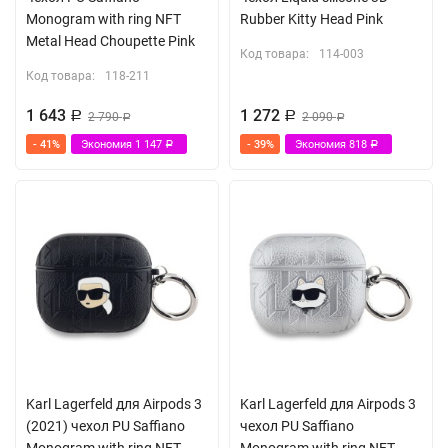
Monogram with ring NFT
Rubber Kitty Head Pink
Metal Head Choupette Pink
Код товара:
114-003
Код товара:
118-211
1 643
1 272
Р
2 790
Р
2 090
Р
Р
- 41%
Экономия
1 147
- 39%
Экономия
818
Р
Р
Karl Lagerfeld для Airpods 3
Karl Lagerfeld для Airpods 3
(2021) чехол PU Saffiano
чехол PU Saffiano