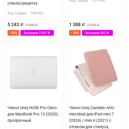
Код товара:
107-900
стекло/решетку
Код товара:
109-402
5 243
1 388
Р
9 090
Р
2 290
Р
Р
- 42%
Экономия
3 847
- 39%
Экономия
902
Р
Р
Чехол Uniq HUSK Pro Claro
Чехол Uniq Camden Anti-
для MacBook Pro 13 (2020),
microbial для iPad mini 7
прозрачный
(2024) / mini 6 (2021) с
отсеком для стилуса,