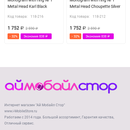
Monogram with ring NFT
Monogram with ring NFT
Metal Head Karl Black
Metal Head Choupette Silver
Код товара:
118-216
Код товара:
118-212
1 752
1 752
Р
2 590
Р
2 590
Р
Р
- 32%
Экономия
838
- 32%
Экономия
838
Р
Р
Интернет магазин "Ай Мобайл Стор"
www.i-MobileStore.ru
Работаем с 2014 года. Большой ассортимент, Гарантия качества,
Отличный сервис.