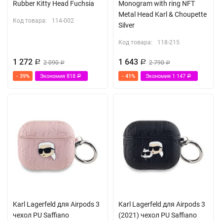
Rubber Kitty Head Fuchsia
Monogram with ring NFT
Metal Head Karl & Choupette
Код товара:
114-002
Silver
Код товара:
118-215
1 272
1 643
Р
2 090
Р
2 790
Р
Р
- 39%
Экономия
818
- 41%
Экономия
1 147
Р
Р
Karl Lagerfeld для Airpods 3
Karl Lagerfeld для Airpods 3
чехол PU Saffiano
(2021) чехол PU Saffiano