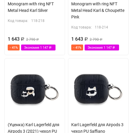
Monogram with ring NFT
Monogram with ring NFT
Metal Head Karl Silver
Metal Head Karl & Choupette
Pink
Код товара:
118-218
Код товара:
118-214
1 643
1 643
Р
2 790
Р
2 790
Р
Р
- 41%
Экономия
1 147
- 41%
Экономия
1 147
Р
Р
(Уценка) Karl Lagerfeld для
Karl Lagerfeld для Airpods 3
Airpods 3 (2021) чехол PU
чехол PU Saffiano