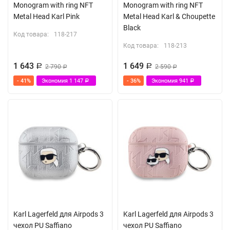
Monogram with ring NFT
Monogram with ring NFT
Metal Head Karl Pink
Metal Head Karl & Choupette
Black
Код товара:
118-217
Код товара:
118-213
1 643
1 649
Р
2 790
Р
2 590
Р
Р
- 41%
Экономия
1 147
- 36%
Экономия
941
Р
Р
Karl Lagerfeld для Airpods 3
Karl Lagerfeld для Airpods 3
чехол PU Saffiano
чехол PU Saffiano