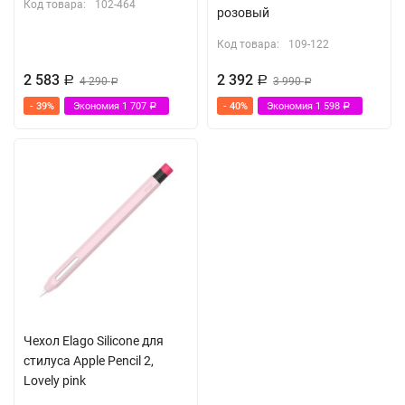
Код товара:
102-464
розовый
Код товара:
109-122
2 583
2 392
Р
4 290
Р
3 990
Р
Р
- 39%
Экономия
1 707
- 40%
Экономия
1 598
Р
Р
Чехол Elago Silicone для
стилуса Apple Pencil 2,
Lovely pink