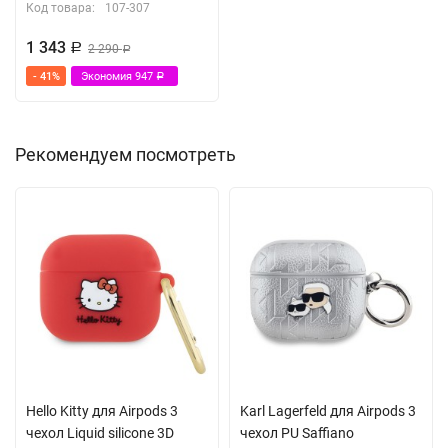
Код товара:
107-307
1 343
Р
2 290
Р
- 41%
Экономия
947
Р
Рекомендуем посмотреть
Hello Kitty для Airpods 3
Karl Lagerfeld для Airpods 3
чехол Liquid silicone 3D
чехол PU Saffiano