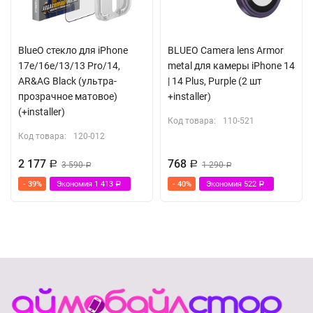
BlueO стекло для iPhone
BLUEO Camera lens Armor
17e/16e/13/13 Pro/14,
metal для камеры iPhone 14
AR&AG Black (ультра-
| 14 Plus, Purple (2 шт
прозрачное матовое)
+installer)
(+installer)
Код товара:
110-521
Код товара:
120-012
2 177
768
Р
3 590
Р
1 290
Р
Р
- 39%
Экономия
1 413
- 40%
Экономия
522
Р
Р