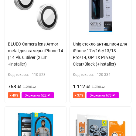
Олеофобное покрытие, не оставляет отпечатков
Алюминиевая кромка
BLUEO Camera lens Armor
Uniq стекло антишпион для
metal для камеры iPhone 14
iPhone 17e/16e/13/13
| 14 Plus, Silver (2 шт
Pro/14, OPTIX Privacy
+installer)
Clear/Black (+installer)
Код товара:
110-523
Код товара:
120-334
768
1 112
Р
1 290
Р
1 790
Р
Р
- 40%
Экономия
522
- 37%
Экономия
678
Р
Р