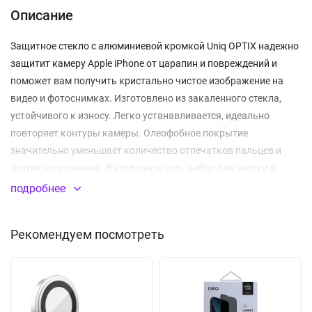
Описание
Защитное стекло с алюминиевой кромкой Uniq OPTIX надежно
защитит камеру Apple iPhone от царапин и повреждений и
поможет вам получить кристально чистое изображение на
видео и фотоснимках. Изготовлено из закаленного стекла,
устойчивого к износу. Легко устанавливается, идеально
повторяет контуры камеры. Олеофобное покрытие
значительно уменьшает количество отпечатков пальцев и
других загрязнений. В комплекте есть набор для чистки и
аппликатор для легкого удаления пузырьков при установке.
подробнее
Защитное стекло на камеру
Рекомендуем посмотреть
Толщина: 0.25 мм
Класс прочности: 9H
Высокая чувствительность