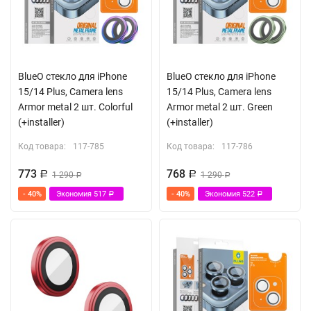
BlueO стекло для iPhone
BlueO стекло для iPhone
15/14 Plus, Camera lens
15/14 Plus, Camera lens
Armor metal 2 шт. Colorful
Armor metal 2 шт. Green
(+installer)
(+installer)
Код товара:
117-785
Код товара:
117-786
773
768
Р
1 290
Р
1 290
Р
Р
- 40%
Экономия
517
- 40%
Экономия
522
Р
Р