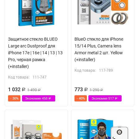
Защитное стекло BLUEO
BlueO стекло для iPhone
Large arc Dustproof для
15/14 Plus, Camera lens
iPhone 17e | 16e | 14 | 13 | 13
Armor metal 2 шт. Yellow
Pro, черная рамка
(+installer)
(+installer)
Код товара:
117-789
Код товара:
111-747
1 032
773
Р
1 490
Р
1 290
Р
Р
- 30%
Экономия
458
- 40%
Экономия
517
Р
Р