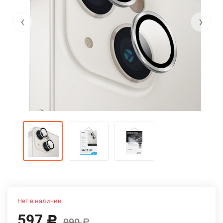
‹
›
Нет в наличии
597
Р
990
Р