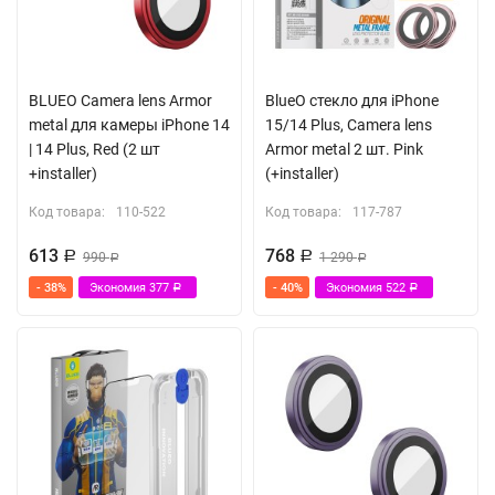
BLUEO Camera lens Armor
BlueO стекло для iPhone
metal для камеры iPhone 14
15/14 Plus, Camera lens
| 14 Plus, Red (2 шт
Armor metal 2 шт. Pink
+installer)
(+installer)
Код товара:
110-522
Код товара:
117-787
613
768
Р
990
Р
1 290
Р
Р
- 38%
Экономия
377
- 40%
Экономия
522
Р
Р