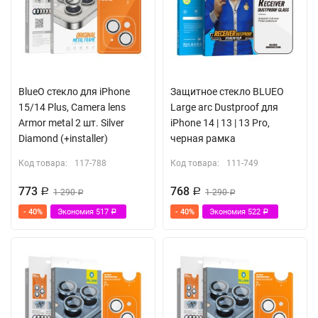
BlueO стекло для iPhone
Защитное стекло BLUEO
15/14 Plus, Camera lens
Large arc Dustproof для
Armor metal 2 шт. Silver
iPhone 14 | 13 | 13 Pro,
Diamond (+installer)
черная рамка
Код товара:
117-788
Код товара:
111-749
773
768
Р
1 290
Р
1 290
Р
Р
- 40%
Экономия
517
- 40%
Экономия
522
Р
Р