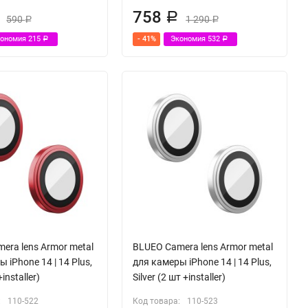
758
Р
590
1 290
Р
Р
кономия
215
- 41%
Экономия
532
Р
Р
era lens Armor metal
BLUEO Camera lens Armor metal
 iPhone 14 | 14 Plus,
для камеры iPhone 14 | 14 Plus,
installer)
Silver (2 шт +installer)
:
110-522
Код товара:
110-523