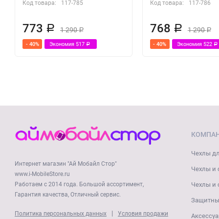
Код товара:
117-785
Код товара:
117-786
773
768
Р
Р
1 290
1 290
Р
Р
- 40%
Экономия
517
- 40%
Экономия
522
Р
Р
КОМПА
Чехлы дл
Интернет магазин "Ай Мобайл Стор"
Чехлы и 
www.i-MobileStore.ru
Работаем с 2014 года. Большой ассортимент,
Чехлы и 
Гарантия качества, Отличный сервис.
Защитные
|
Политика персональных данных
Условия продажи
Аксессуа