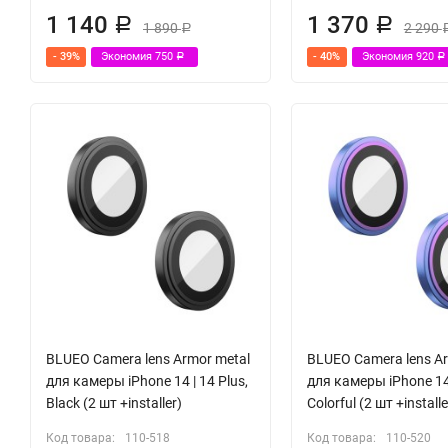
1 140
1 370
Р
Р
1 890
2 290
Р
- 39%
Экономия
750
- 40%
Экономия
920
Р
Р
BLUEO Camera lens Armor metal
BLUEO Camera lens Ar
для камеры iPhone 14 | 14 Plus,
для камеры iPhone 14 
Black (2 шт +installer)
Colorful (2 шт +installe
Код товара:
110-518
Код товара:
110-520