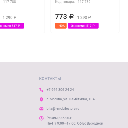
:
117-788
Код товара:
117-789
773
Р
1 290
1 290
Р
Р
кономия
517
- 40%
Экономия
517
Р
Р
КОНТАКТЫ
+7 966 306 24 24
г. Москва, ул. Намёткина, 10А
bila@i-mobilestore.ru
Режим работы:
Пн-Пт 9:00—17:00; Сб-Вс Выходной