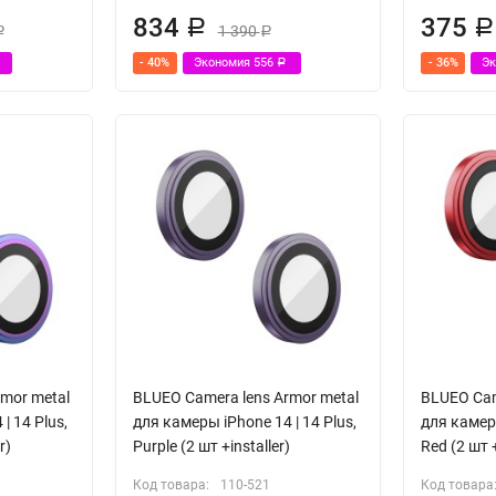
834
375
Р
Р
1 390
Р
Р
- 40%
Экономия
556
- 36%
Э
Р
mor metal
BLUEO Camera lens Armor metal
BLUEO Cam
| 14 Plus,
для камеры iPhone 14 | 14 Plus,
для камеры
r)
Purple (2 шт +installer)
Red (2 шт +
Код товара:
110-521
Код товара