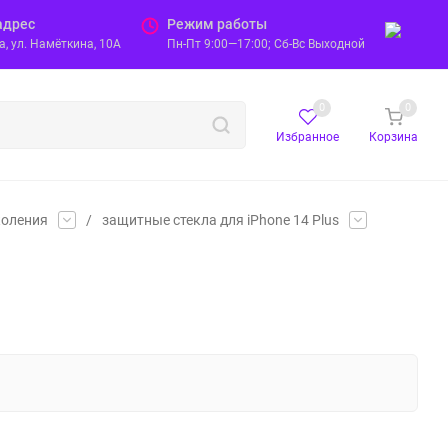
адрес
Режим работы
, ул. Намёткина, 10А
Пн-Пт 9:00—17:00; Сб-Вс Выходной
0
0
Избранное
Корзина
коления
/
защитные стекла для iPhone 14 Plus