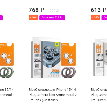
768
613
Р
Р
1 290
Р
- 40%
Экономия
522
- 38%
Э
Р
one 15/14
BlueO стекло для iPhone 15/14
BlueO сте
or metal 2
Plus, Camera lens Armor metal 2
Plus, Came
шт. Pink (+installer)
шт. Silver 