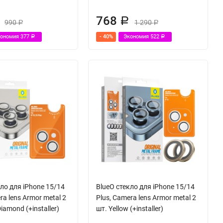
768
Р
990
1 290
Р
Р
кономия
377
- 40%
Экономия
522
Р
Р
кло для iPhone 15/14
BlueO стекло для iPhone 15/14
ra lens Armor metal 2
Plus, Camera lens Armor metal 2
Diamond (+installer)
шт. Yellow (+installer)