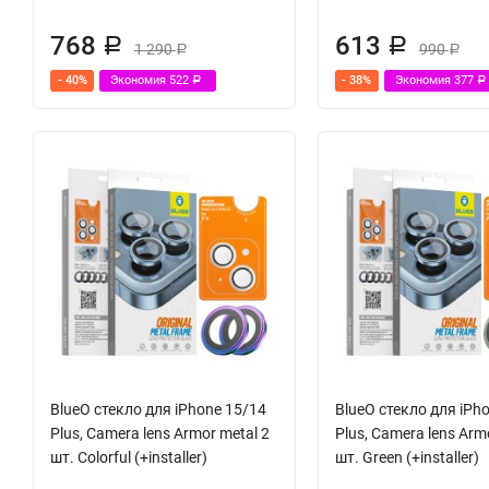
768
613
Р
Р
1 290
990
Р
Р
- 40%
Экономия
522
- 38%
Экономия
377
Р
Р
BlueO стекло для iPhone 15/14
BlueO стекло для iPh
Plus, Camera lens Armor metal 2
Plus, Camera lens Arm
шт. Colorful (+installer)
шт. Green (+installer)