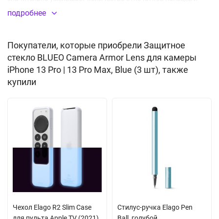
других загрязнений. В комплекте 3 защитные линзы.
подробнее
Защитное стекло на камеру
Покупатели, которые приобрели Защитное
Толщина: 0.26 мм
стекло BLUEO Camera Armor Lens для камеры
Класс прочности: 9H
iPhone 13 Pro | 13 Pro Max, Blue (3 шт), также
купили
Высокая чувствительность
Олеофобное покрытие, не оставляет отпечатков
Закругленные края 2.5D
Алюминиевая кромка
Противоударное
Чехол Elago R2 Slim Case
Стилус-ручка Elago Pen
для пульта Apple TV (2021),
Ball, голубой