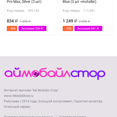
Pro Max, Silver (3 шт)
Blue (3 шт +installer)
Код товара:
109-136
Код товара:
111-061
834
1 249
Р
1 390
Р
2 090
Р
Р
- 40%
Экономия
556
- 40%
Экономия
841
Р
Р
Интернет магазин "Ай Мобайл Стор"
www.i-MobileStore.ru
Работаем с 2014 года. Большой ассортимент, Гарантия качества,
Отличный сервис.
|
Политика персональных данных
Условия продажи