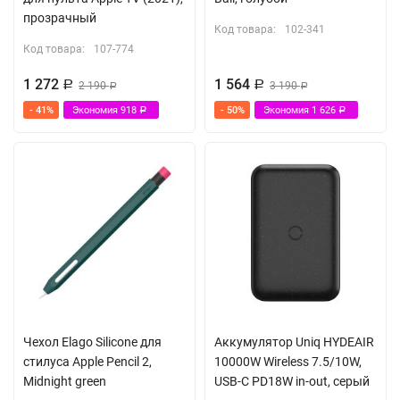
прозрачный
Код товара:
102-341
Код товара:
107-774
1 272
1 564
Р
2 190
Р
3 190
Р
Р
- 41%
Экономия
918
- 50%
Экономия
1 626
Р
Р
Чехол Elago Silicone для
Аккумулятор Uniq HYDEAIR
стилуса Apple Pencil 2,
10000W Wireless 7.5/10W,
Midnight green
USB-C PD18W in-out, серый