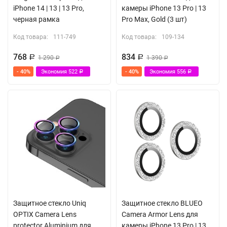
iPhone 14 | 13 | 13 Pro,
камеры iPhone 13 Pro | 13
черная рамка
Pro Max, Gold (3 шт)
Код товара:
111-749
Код товара:
109-134
768
834
Р
1 290
Р
1 390
Р
Р
- 40%
Экономия
522
- 40%
Экономия
556
Р
Р
Защитное стекло Uniq
Защитное стекло BLUEO
OPTIX Camera Lens
Camera Armor Lens для
protector Aluminium для
камеры iPhone 13 Pro | 13