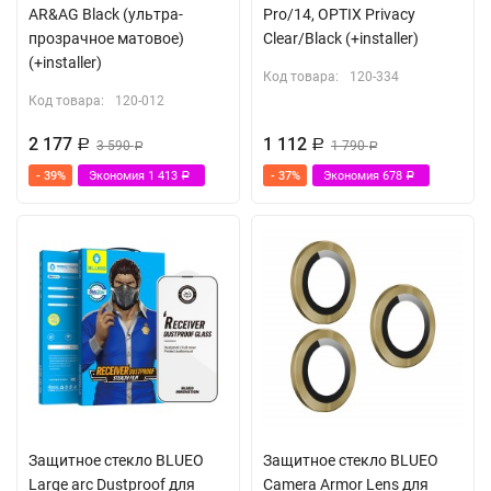
AR&AG Black (ультра-
Pro/14, OPTIX Privacy
прозрачное матовое)
Clear/Black (+installer)
(+installer)
Код товара:
120-334
Код товара:
120-012
2 177
1 112
Р
3 590
Р
1 790
Р
Р
- 39%
Экономия
1 413
- 37%
Экономия
678
Р
Р
Защитное стекло BLUEO
Защитное стекло BLUEO
Large arc Dustproof для
Camera Armor Lens для