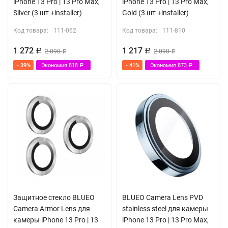
iPhone 13 Pro | 13 Pro Max,
iPhone 13 Pro | 13 Pro Max,
Silver (3 шт +installer)
Gold (3 шт +installer)
Код товара:
111-062
Код товара:
111-810
1 272
1 217
Р
2 090
Р
2 090
Р
Р
- 39%
Экономия
818
- 41%
Экономия
873
Р
Р
Защитное стекло BLUEO
BLUEO Camera Lens PVD
Camera Armor Lens для
stainless steel для камеры
камеры iPhone 13 Pro | 13
iPhone 13 Pro | 13 Pro Max,