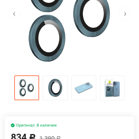
‹
›
Оригинал. В наличии
834
Р
1 390
Р