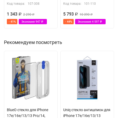
Код товара:
107-308
Код товара:
101-110
1 343
5 793
Р
2 290
Р
10 390
Р
Р
- 41%
Экономия
947
- 44%
Экономия
4 597
Р
Р
Рекомендуем посмотреть
BlueO стекло для iPhone
Uniq стекло антишпион для
17e/16e/13/13 Pro/14,
iPhone 17e/16e/13/13