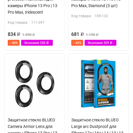
камеры iPhone 13 Pro | 13
Pro Max, Diamond (3 шт)
Pro Max, Iridescent
Код товара:
109-133
Код товара:
111-397
834
681
Р
1 390
Р
1 190
Р
Р
- 40%
Экономия
556
- 42%
Экономия
509
Р
Р
Защитное стекло BLUEO
Защитное стекло BLUEO
Camera Armor Lens для
Large arc Dustproof для