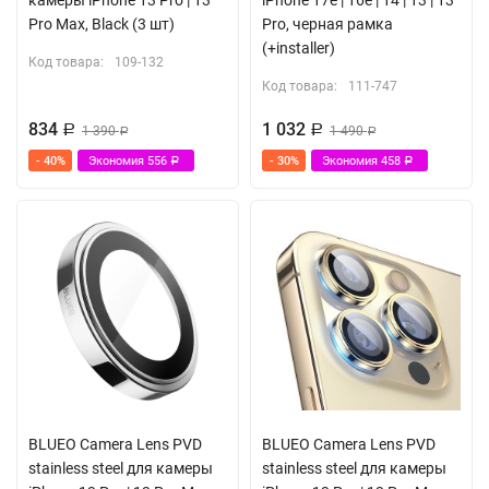
камеры iPhone 13 Pro | 13
iPhone 17e | 16e | 14 | 13 | 13
Pro Max, Black (3 шт)
Pro, черная рамка
(+installer)
Код товара:
109-132
Код товара:
111-747
834
1 032
Р
1 390
Р
1 490
Р
Р
- 40%
Экономия
556
- 30%
Экономия
458
Р
Р
BLUEO Camera Lens PVD
BLUEO Camera Lens PVD
stainless steel для камеры
stainless steel для камеры