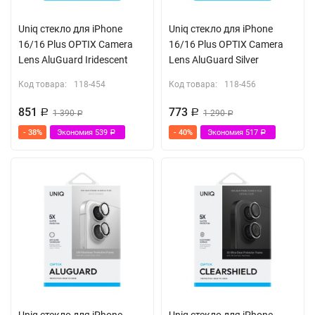
Uniq стекло для iPhone
Uniq стекло для iPhone
16/16 Plus OPTIX Camera
16/16 Plus OPTIX Camera
Lens AluGuard Iridescent
Lens AluGuard Silver
Код товара:
118-454
Код товара:
118-456
851
773
Р
1 390
Р
1 290
Р
Р
- 38%
Экономия
539
- 40%
Экономия
517
Р
Р