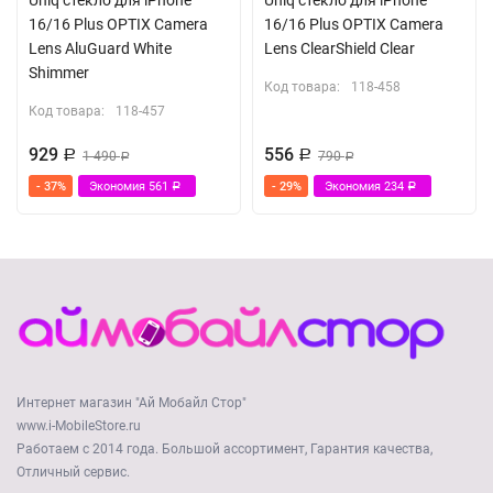
Uniq стекло для iPhone
Uniq стекло для iPhone
16/16 Plus OPTIX Camera
16/16 Plus OPTIX Camera
Lens AluGuard White
Lens ClearShield Clear
Shimmer
Код товара:
118-458
Код товара:
118-457
929
556
Р
1 490
Р
790
Р
Р
- 37%
Экономия
561
- 29%
Экономия
234
Р
Р
Интернет магазин "Ай Мобайл Стор"
www.i-MobileStore.ru
Работаем с 2014 года. Большой ассортимент, Гарантия качества,
Отличный сервис.