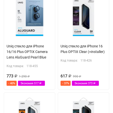
Uniq стекло для iPhone
Uniq стекло для iPhone 16
16/16 Plus OPTIX Camera
Plus OPTIX Clear (+installer)
Lens AluGuard Pearl Blue
Код товара:
118-426
Код товара:
118-455
773
617
Р
1 290
Р
990
Р
Р
- 40%
Экономия
517
- 37%
Экономия
373
Р
Р