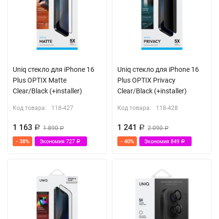
Uniq стекло для iPhone 16
Uniq стекло для iPhone 16
Plus OPTIX Matte
Plus OPTIX Privacy
Clear/Black (+installer)
Clear/Black (+installer)
Код товара:
118-427
Код товара:
118-428
1 163
1 241
Р
1 890
Р
2 090
Р
Р
- 38%
Экономия
727
- 40%
Экономия
849
Р
Р