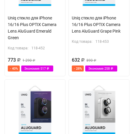
Uniq стекло для iPhone
Uniq стекло для iPhone
16/16 Plus OPTIX Camera
16/16 Plus OPTIX Camera
Lens AluGuard Emerald
Lens AluGuard Grape Pink
Green
Код товара:
118-453
Код товара:
118-452
773
632
Р
1 290
Р
890
Р
Р
- 40%
Экономия
517
- 28%
Экономия
258
Р
Р