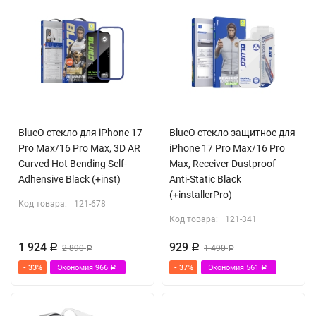
Фильтр Anti-Dust для защиты динамика от запыления
Антистатическая технология DustRepel ™
В комплекте инсталлер для легкой установки
BlueO стекло для iPhone 17
BlueO стекло защитное для
Pro Max/16 Pro Max, 3D AR
iPhone 17 Pro Max/16 Pro
Curved Hot Bending Self-
Max, Receiver Dustproof
Adhensive Black (+inst)
Anti-Static Black
(+installerPro)
Код товара:
121-678
Код товара:
121-341
1 924
929
Р
2 890
Р
1 490
Р
Р
- 33%
Экономия
966
- 37%
Экономия
561
Р
Р