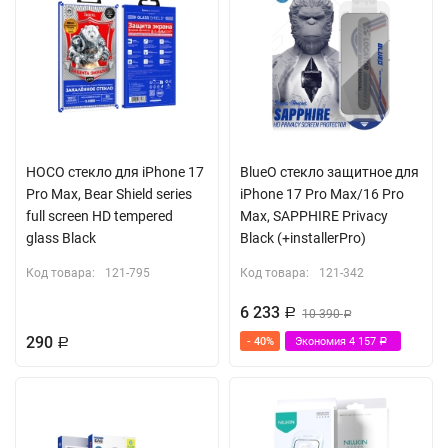
HOCO стекло для iPhone 17
BlueO стекло защитное для
Pro Max, Bear Shield series
iPhone 17 Pro Max/16 Pro
full screen HD tempered
Max, SAPPHIRE Privacy
glass Black
Black (+installerPro)
Код товара:
121-795
Код товара:
121-342
6 233
Р
10 390
Р
290
- 40%
Экономия
4 157
Р
Р