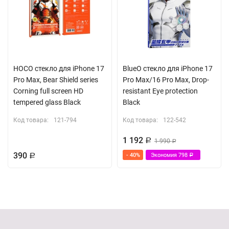
HOCO стекло для iPhone 17
BlueO стекло для iPhone 17
Pro Max, Bear Shield series
Pro Max/16 Pro Max, Drop-
Corning full screen HD
resistant Eye protection
tempered glass Black
Black
Код товара:
121-794
Код товара:
122-542
1 192
Р
1 990
Р
390
- 40%
Экономия
798
Р
Р