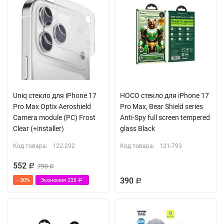
Uniq стекло для iPhone 17
HOCO стекло для iPhone 17
Pro Max Optix Aeroshield
Pro Max, Bear Shield series
Camera module (PC) Frost
Anti-Spy full screen tempered
Clear (+installer)
glass Black
Код товара:
122-292
Код товара:
121-793
552
Р
790
Р
390
- 30%
Экономия
238
Р
Р