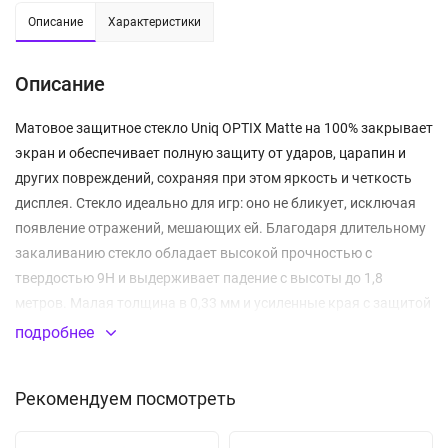
Описание
Характеристики
Описание
Матовое защитное стекло Uniq OPTIX Matte на 100% закрывает
экран и обеспечивает полную защиту от ударов, царапин и
других повреждений, сохраняя при этом яркость и четкость
дисплея. Стекло идеально для игр: оно не бликует, исключая
появление отражений, мешающих ей. Благодаря длительному
закаливанию стекло обладает высокой прочностью с
твердостью 9H и выдерживает падение с высоты до 1,8
метров. Малая толщина в 0,33 мм и усиленные края с защитой
от сколов технологии 2.85D гарантируют максимальную
подробнее
чувствительность сенсорного экрана и делают стекло
практически неощутимым при использовании.
Рекомендуем посмотреть
Антистатическая технология DustRepel предотвращает
накопление пыли и влаги между стеклом и дисплеем,