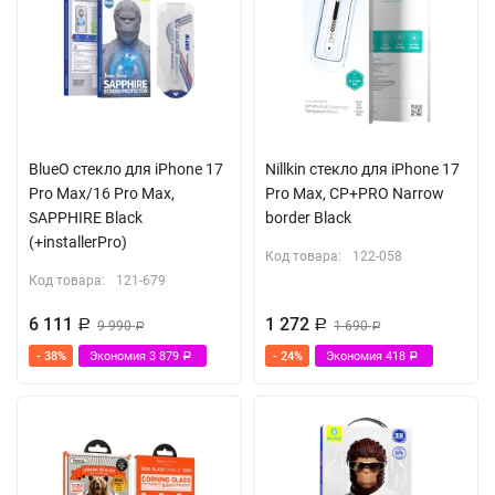
BlueO стекло для iPhone 17
Nillkin стекло для iPhone 17
Pro Max/16 Pro Max,
Pro Max, CP+PRO Narrow
SAPPHIRE Black
border Black
(+installerPro)
Код товара:
122-058
Код товара:
121-679
6 111
1 272
Р
9 990
Р
1 690
Р
Р
- 38%
Экономия
3 879
- 24%
Экономия
418
Р
Р