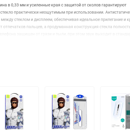
ина в 0,33 мм и усиленные края с защитой от сколов гарантируют
 стекло практически неощутимым при использовании. Антистатич
 между стеклом и дисплеем, обеспечивая идеальное прилегание и 
т отпечатков пальцев, а продуманная конструкция стекла полнос
телефона защищен от грязи и пыли, при этом звук выходит в станд
е - набор для очистки экрана и рамка для установки. Поставляется