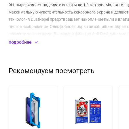
9H, выдерживает падение с высоты до 1,8 метров. Малая толщ
максимальную чувствительность сенсорного экрана и делают
технология DustRepel предотвращает накопление пыли и влаги
чистое изображение. Олеофобное покрытие защищает экран о
совместима с чехлами. Благодаря фильтру Anti-Dust динамик 
режиме. Стекло легко наносится и не отслаивается. В комплект
подробнее
оригинальной упаковке производителя.
Толщина: 0.33 мм
Рекомендуем посмотреть
Класс прочности: 9H
Закругленные края 2.85 D
Высокая чувствительность
Прошло испытания на ударопрочность
Защитное покрытие от излучения смартфона
Олеофобное покрытие, не оставляет отпечатков