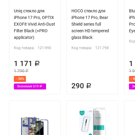
Фильтр Anti-Dust для защиты динамика от запыления
Uniq стекло для
HOCO стекло для
Bl
Антистатическая технология DustRepel ™
iPhone 17 Pro, OPTIX
iPhone 17 Pro, Bear
iP
В комплекте инсталлер для легкой установки
EXOFit Vivid Anti-Dust
Shield series full
Pro
Filter Black (+PRO
screen HD tempered
Eye
applicator)
glass Black
Код
Код товара:
121-990
Код товара:
121-798
1 171
1
Р
1 790
1 
Р
- 34%
- 
290
Р
Экономия
619
Э
Р