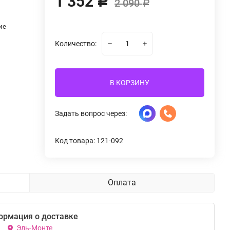
1 352
Р
2 090
Р
ие
Количество:
В КОРЗИНУ
Задать вопрос через:
Код товара: 121-092
Оплата
ормация о доставке
Эль-Монте