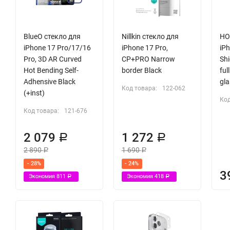
BlueO стекло для
Nillkin стекло для
HO
iPhone 17 Pro/17/16
iPhone 17 Pro,
iPh
Pro, 3D AR Curved
CP+PRO Narrow
Shi
Hot Bending Self-
border Black
ful
Adhensive Black
gla
Код товара:
122-062
(+inst)
Код
Код товара:
121-676
2 079
1 272
Р
Р
2 890
1 690
Р
Р
- 28%
- 24%
3
Экономия
811
Экономия
418
Р
Р