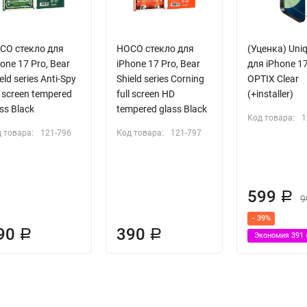
CO стекло для
HOCO стекло для
(Уценка) Uni
one 17 Pro, Bear
iPhone 17 Pro, Bear
для iPhone 1
eld series Anti-Spy
Shield series Corning
OPTIX Clear
l screen tempered
full screen HD
(+installer)
ss Black
tempered glass Black
Код товара:
1
 товара:
121-796
Код товара:
121-797
599
Р
9
- 39%
90
390
Р
Р
Экономия
391