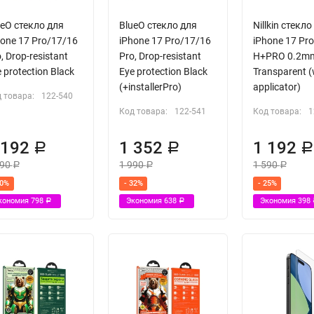
ueO стекло для
BlueO стекло для
Nillkin стекло
hone 17 Pro/17/16
iPhone 17 Pro/17/16
iPhone 17 Pro
, Drop-resistant
Pro, Drop-resistant
H+PRO 0.2m
 protection Black
Eye protection Black
Transparent (
(+installerPro)
applicator)
 товара:
122-540
Код товара:
122-541
Код товара:
1
 192
1 352
1 192
Р
Р
990
1 990
1 590
Р
Р
Р
40%
- 32%
- 25%
кономия
798
Экономия
638
Экономия
398
Р
Р