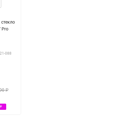
q стекло
7 Pro
21-088
90
Р
Р