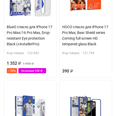
для очистки дисплея. Товар поставляется в оригинальной
упаковке производителя.
На весь экран
BlueO стекло для iPhone 17
HOCO стекло для iPhone 17
Класс прочности: 9H
Pro Max/16 Pro Max, Drop-
Pro Max, Bear Shield series
Высокая чувствительность
resistant Eye protection
Corning full screen HD
Black (+installerPro)
tempered glass Black
Защитное покрытие от излучения смартфона
Код товара:
122-543
Код товара:
121-794
Блокирует 85 % вредного синего света
1 352
Черная рамка с закругленными краями 3d
Р
1 990
Р
390
- 32%
Экономия
638
Р
Р
Олеофобное покрытие, не оставляет отпечатков
В комплекте набор для очистки дисплея