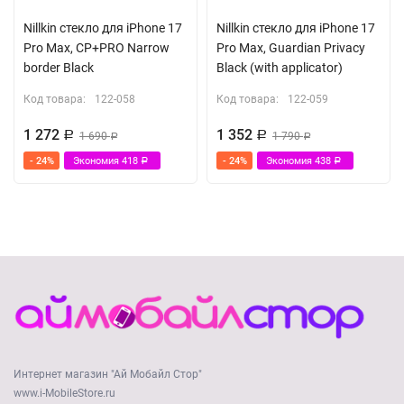
Nillkin стекло для iPhone 17
Nillkin стекло для iPhone 17
Pro Max, CP+PRO Narrow
Pro Max, Guardian Privacy
border Black
Black (with applicator)
Код товара:
122-058
Код товара:
122-059
1 272
1 352
Р
1 690
Р
1 790
Р
Р
- 24%
Экономия
418
- 24%
Экономия
438
Р
Р
Интернет магазин "Ай Мобайл Стор"
www.i-MobileStore.ru