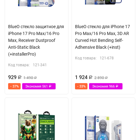
BlueO стекло защитное для
BlueO стекло для iPhone 17
iPhone 17 Pro Max/16 Pro
Pro Max/16 Pro Max, 3D AR
Max, Receiver Dustproof
Curved Hot Bending Self-
Anti-Static Black
Adhensive Black (+inst)
(+installerPro)
Код товара:
121-678
Код товара:
121-341
929
1 924
Р
1 490
Р
2 890
Р
Р
- 37%
Экономия
561
- 33%
Экономия
966
Р
Р