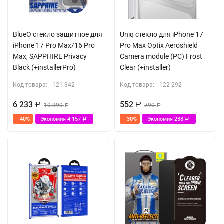
BlueO стекло защитное для
Uniq стекло для iPhone 17
iPhone 17 Pro Max/16 Pro
Pro Max Optix Aeroshield
Max, SAPPHIRE Privacy
Camera module (PC) Frost
Black (+installerPro)
Clear (+installer)
Код товара:
121-342
Код товара:
122-292
6 233
552
Р
10 390
Р
790
Р
Р
- 40%
Экономия
4 157
- 30%
Экономия
238
Р
Р