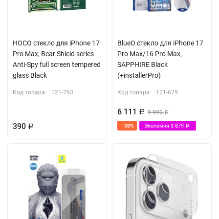
HOCO стекло для iPhone 17
BlueO стекло для iPhone 17
Pro Max, Bear Shield series
Pro Max/16 Pro Max,
Anti-Spy full screen tempered
SAPPHIRE Black
glass Black
(+installerPro)
Код товара:
121-793
Код товара:
121-679
6 111
Р
9 990
Р
390
- 38%
Экономия
3 879
Р
Р