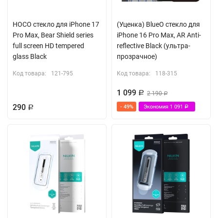
HOCO стекло для iPhone 17
(Уценка) BlueO стекло для
Pro Max, Bear Shield series
iPhone 16 Pro Max, AR Anti-
full screen HD tempered
reflective Black (ультра-
glass Black
прозрачное)
Код товара:
121-795
Код товара:
118-315
1 099
Р
2 190
Р
290
- 49%
Экономия
1 091
Р
Р