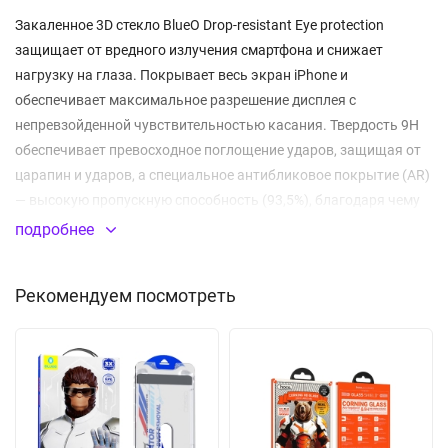
Закаленное 3D стекло BlueO Drop-resistant Eye protection
защищает от вредного излучения смартфона и снижает
нагрузку на глаза. Покрывает весь экран iPhone и
обеспечивает максимальное разрешение дисплея с
непревзойденной чувствительностью касания. Твердость 9H
обеспечивает превосходное поглощение ударов, защищая от
царапин и ударов, а специальное антибликовое покрытие (AR)
— высокую пропускную способность (93,5%), благодаря чему
пользователь видит картинку четче и с более насыщенными
подробнее
цветами. Тонкое, но крепкое стекло не крошится при
повреждениях, малая толщина и усиленные края с защитой от
Рекомендуем посмотреть
сколов делают стекло практически неощутимым при
использовании. Олеофобное покрытие обеспечивает
идеальную гладкость и высокую чувствительность сенсора,
защищая от отпечатков пальцев, жирных следов и мелких
загрязнений. Стекло легко наносится, не отслаивается и не
оставляет пузырей после установки. В комплект входит набор