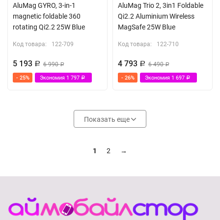
AluMag GYRO, 3-in-1
AluMag Trio 2, 3in1 Foldable
magnetic foldable 360
Qi2.2 Aluminium Wireless
rotating Qi2.2 25W Blue
MagSafe 25W Blue
Код товара:
122-709
Код товара:
122-710
5 193
4 793
Р
6 990
Р
6 490
Р
Р
- 25%
Экономия
1 797
- 26%
Экономия
1 697
Р
Р
Показать еще
1
2
→