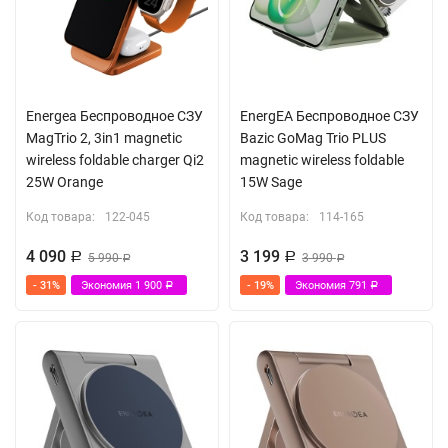
Energea Беспроводное СЗУ
EnergEA Беспроводное СЗУ
MagTrio 2, 3in1 magnetic
Bazic GoMag Trio PLUS
wireless foldable charger Qi2
magnetic wireless foldable
25W Orange
15W Sage
Код товара:
122-045
Код товара:
114-165
4 090
3 199
Р
5 990
Р
3 990
Р
Р
- 31%
Экономия
1 900
- 19%
Экономия
791
Р
Р