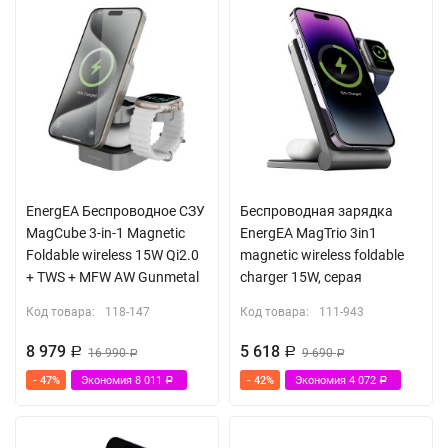
EnergEA Беспроводное СЗУ
Беспроводная зарядка
MagCube 3-in-1 Magnetic
EnergEA MagTrio 3in1
Foldable wireless 15W Qi2.0
magnetic wireless foldable
+ TWS + MFW AW Gunmetal
charger 15W, серая
Код товара:
118-147
Код товара:
111-943
8 979
5 618
Р
16 990
Р
9 690
Р
Р
- 47%
Экономия
8 011
- 42%
Экономия
4 072
Р
Р