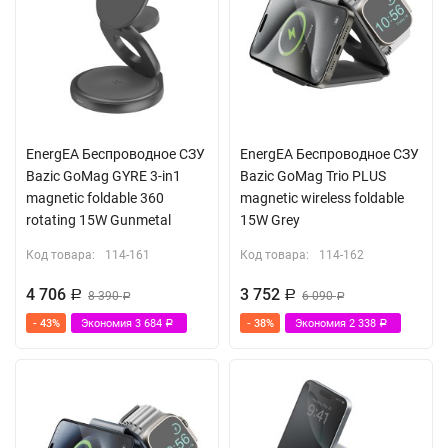
EnergEA Беспроводное СЗУ
EnergEA Беспроводное СЗУ
Bazic GoMag GYRE 3-in1
Bazic GoMag Trio PLUS
magnetic foldable 360
magnetic wireless foldable
rotating 15W Gunmetal
15W Grey
Код товара:
114-161
Код товара:
114-162
4 706
3 752
Р
8 390
Р
6 090
Р
Р
- 43%
Экономия
3 684
- 38%
Экономия
2 338
Р
Р