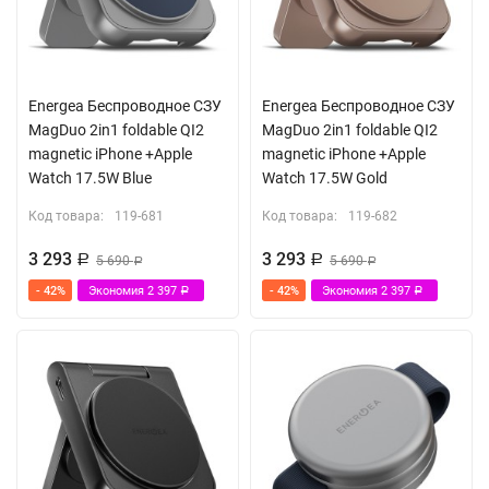
Energea Беспроводное СЗУ
Energea Беспроводное СЗУ
MagDuo 2in1 foldable QI2
MagDuo 2in1 foldable QI2
magnetic iPhone +Apple
magnetic iPhone +Apple
Watch 17.5W Blue
Watch 17.5W Gold
Код товара:
119-681
Код товара:
119-682
3 293
3 293
Р
5 690
Р
5 690
Р
Р
- 42%
Экономия
2 397
- 42%
Экономия
2 397
Р
Р