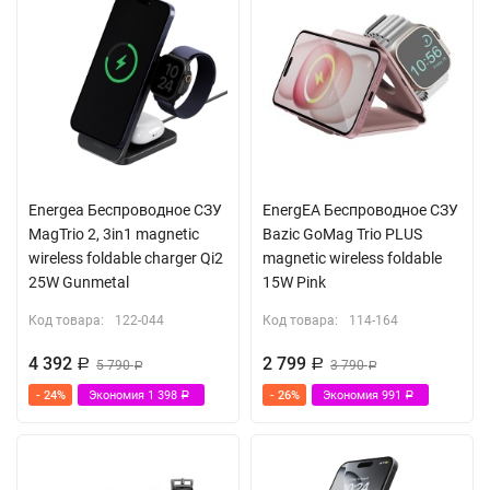
Energea Беспроводное СЗУ
EnergEA Беспроводное СЗУ
MagTrio 2, 3in1 magnetic
Bazic GoMag Trio PLUS
wireless foldable charger Qi2
magnetic wireless foldable
25W Gunmetal
15W Pink
Код товара:
122-044
Код товара:
114-164
4 392
2 799
Р
5 790
Р
3 790
Р
Р
- 24%
Экономия
1 398
- 26%
Экономия
991
Р
Р