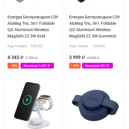
Energea Беспроводное СЗУ
Energea Беспроводное СЗУ
AluMag Trio, 3in1 Foldable
AluMag Trio, 3in1 Foldable
Qi2 Aluminium Wireless
Qi2 Aluminium Wireless
MagSafe 22.5W Gold
MagSafe 22.5W Gunmetal
Код товара:
120-602
Код товара:
120-603
4 343
3 999
Р
7 790
Р
4 990
Р
Р
- 44%
Экономия
3 447
- 19%
Экономия
991
Р
Р