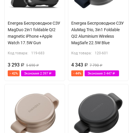
Energea Беспроводное СЗУ
Energea Беспроводное СЗУ
MagDuo 2in1 foldable QI2
AluMag Trio, 3in1 Foldable
magnetic iPhone +Apple
Qi2 Aluminium Wireless
Watch 17.5W Gun
MagSafe 22.5W Blue
Код товара:
119-683
Код товара:
120-601
3 293
4 343
Р
5 690
Р
7 790
Р
Р
- 42%
Экономия
2 397
- 44%
Экономия
3 447
Р
Р