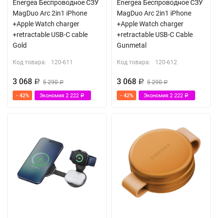
Energea Беспроводное СЗУ
Energea Беспроводное СЗУ
MagDuo Arc 2in1 iPhone
MagDuo Arc 2in1 iPhone
+Apple Watch charger
+Apple Watch charger
+retractable USB-C cable
+retractable USB-C Cable
Gold
Gunmetal
Код товара:
120-611
Код товара:
120-612
3 068
3 068
Р
5 290
Р
5 290
Р
Р
- 42%
Экономия
2 222
- 42%
Экономия
2 222
Р
Р