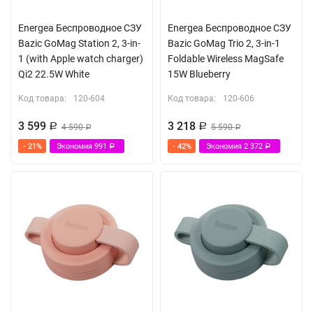
Energea Беспроводное СЗУ
Energea Беспроводное СЗУ
Bazic GoMag Station 2, 3-in-
Bazic GoMag Trio 2, 3-in-1
1 (with Apple watch charger)
Foldable Wireless MagSafe
Qi2 22.5W White
15W Blueberry
Код товара:
120-604
Код товара:
120-606
3 599
3 218
Р
4 590
Р
5 590
Р
Р
- 21%
Экономия
991
- 42%
Экономия
2 372
Р
Р