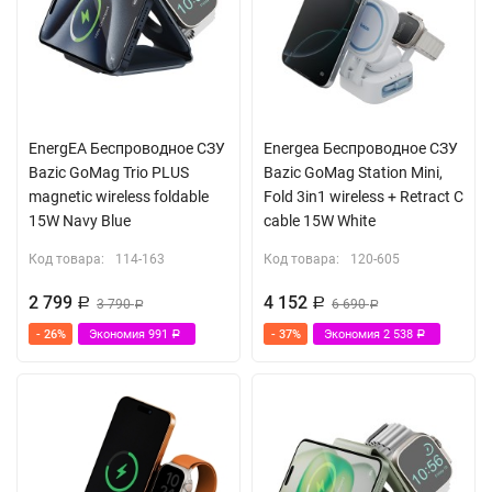
EnergEA Беспроводное СЗУ
Energea Беспроводное СЗУ
Bazic GoMag Trio PLUS
Bazic GoMag Station Mini,
magnetic wireless foldable
Fold 3in1 wireless + Retract C
15W Navy Blue
cable 15W White
Код товара:
114-163
Код товара:
120-605
2 799
4 152
Р
3 790
Р
6 690
Р
Р
- 26%
Экономия
991
- 37%
Экономия
2 538
Р
Р