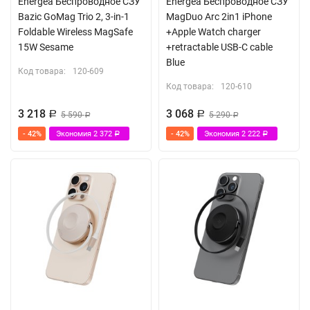
Energea Беспроводное СЗУ
Energea Беспроводное СЗУ
Bazic GoMag Trio 2, 3-in-1
MagDuo Arc 2in1 iPhone
Foldable Wireless MagSafe
+Apple Watch charger
15W Sesame
+retractable USB-C cable
Blue
Код товара:
120-609
Код товара:
120-610
3 218
3 068
Р
5 590
Р
5 290
Р
Р
- 42%
Экономия
2 372
- 42%
Экономия
2 222
Р
Р