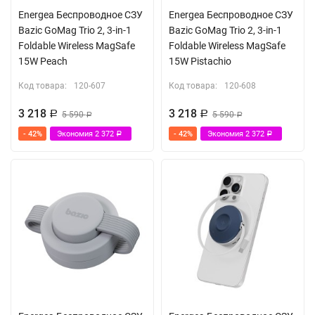
Energea Беспроводное СЗУ
Energea Беспроводное СЗУ
Bazic GoMag Trio 2, 3-in-1
Bazic GoMag Trio 2, 3-in-1
Foldable Wireless MagSafe
Foldable Wireless MagSafe
15W Peach
15W Pistachio
Код товара:
120-607
Код товара:
120-608
3 218
3 218
Р
5 590
Р
5 590
Р
Р
- 42%
Экономия
2 372
- 42%
Экономия
2 372
Р
Р