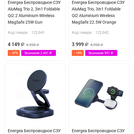
Energea Беспроводное СЗУ
Energea Беспроводное СЗУ
AluMag Trio 2, 3in1 Foldable
AluMag Trio, 3in1 Foldable
Qi2.2 Aluminium Wireless
Qi2 Aluminium Wireless
MagSafe 25W Gun
MagSafe 22.5W Orange
Код товара:
122-041
Код товара:
122-042
4 149
3 999
Р
6 590
Р
4 990
Р
Р
- 37%
Экономия
2 441
- 19%
Экономия
991
Р
Р
Energea Беспроводное СЗУ
Energea Беспроводное СЗУ