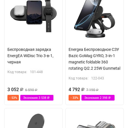
Беспроводная зарядка
Energea Беспроводное СЗУ
EnergEA WiDisc Trio 3-в-1,
Bazic GoMag GYRO, 3-in-1
черная
magnetic foldable 360
rotating Qi2.2 25W Gunmetal
Код товара:
101-448
Код товара:
122-043
3 052
4 792
Р
6 590
Р
7 190
Р
Р
- 53%
Экономия
3 538
- 33%
Экономия
2 398
Р
Р