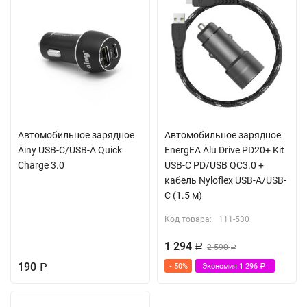
Автомобильное зарядное
Автомобильное зарядное
Ainy USB-C/USB-A Quick
EnergEA Alu Drive PD20+ Kit
Charge 3.0
USB-C PD/USB QC3.0 +
кабель Nyloflex USB-A/USB-
C (1.5 м)
Код товара:
111-530
1 294
Р
2 590
Р
190
- 50%
Экономия
1 296
Р
Р