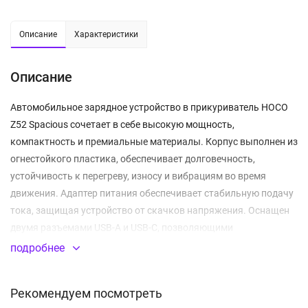
Описание
Характеристики
Описание
Автомобильное зарядное устройство в прикуриватель HOCO
Z52 Spacious сочетает в себе высокую мощность,
компактность и премиальные материалы. Корпус выполнен из
огнестойкого пластика, обеспечивает долговечность,
устойчивость к перегреву, износу и вибрациям во время
движения. Адаптер питания обеспечивает стабильную подачу
тока, защищая устройство от скачков напряжения. Оснащен
двумя разъемами USB-A и USB-C, позволяющими
одновременно заряжать два устройства. Помимо
подробнее
стандартного разъёма USB-A с поддержкой быстрой зарядки
Quick Charge 18 Вт, зарядное устройство оснащено разъёмом
Рекомендуем посмотреть
USB-С Power delivery 20 Вт для максимально быстрой зарядки