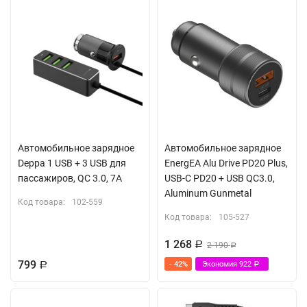
Автомобильное зарядное
Автомобильное зарядное
Deppa 1 USB + 3 USB для
EnergEA Alu Drive PD20 Plus,
пассажиров, QC 3.0, 7А
USB-C PD20 + USB QC3.0,
Aluminum Gunmetal
Код товара:
102-559
Код товара:
105-527
1 268
Р
2 190
Р
799
- 42%
Экономия
922
Р
Р