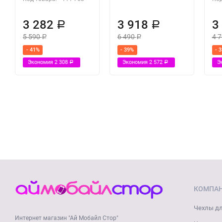
3 282
3 918
3
Р
Р
5 590
6 490
4 
Р
Р
- 41%
- 39%
- 
Экономия
2 308
Экономия
2 572
Э
Р
Р
КОМПА
Чехлы дл
Интернет магазин "Ай Мобайл Стор"