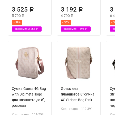
3 525
3 192
3
Р
Р
5 790
4 790
6 
Р
Р
- 39%
- 33%
- 
Экономия
2 265
Экономия
1 598
Э
Р
Р
Сумка Guess 4G Bag
Guess для
Су
with Big metal logo
планшетов 8" сумка
Str
для планшета до 8",
4G Stripes Bag Pink
пла
розовая
че
Код товара:
119-391
Код товара:
111-753
Код