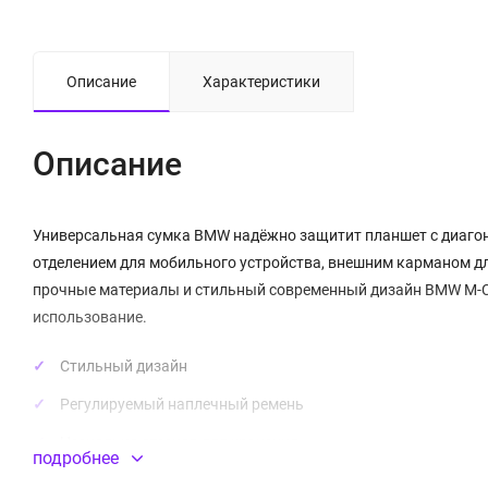
Описание
Характеристики
Описание
Универсальная сумка BMW надёжно защитит планшет с диаго
отделением для мобильного устройства, внешним карманом д
прочные материалы и стильный современный дизайн BMW M-Col
использование.
Стильный дизайн
Регулируемый наплечный ремень
Несколько отсеков для хранения
подробнее
Материал: Ткань синтетическая (нейлон, PU)