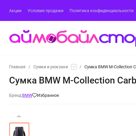
Акции
Условия продажи
Политика конфиденциальности
Главная
/
Сумки и рюкзаки
/
Сумка BMW M-Collection C
Сумка BMW M-Collection Carb
Бренд:
BMW
Избранное
‹