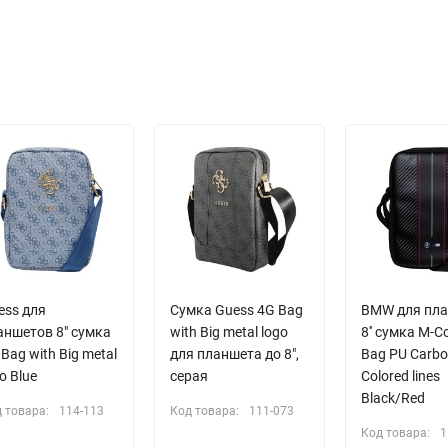
ess для
Сумка Guess 4G Bag
BMW для пл
аншетов 8" сумка
with Big metal logo
8'' сумка M-Co
Bag with Big metal
для планшета до 8",
Bag PU Carb
o Blue
серая
Colored lines
Black/Red
 товара:
114-113
Код товара:
111-073
Код товара:
1