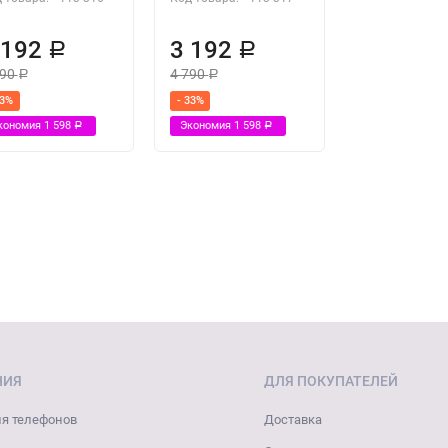
 192
3 192
Р
Р
790
4 790
Р
Р
33%
- 33%
кономия
1 598
Экономия
1 598
Р
Р
НИЯ
ДЛЯ ПОКУПАТЕЛЕЙ
я телефонов
Доставка