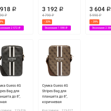
 918
3 192
3 604
Р
Р
490
4 790
5 990
Р
Р
Р
39%
- 33%
- 39%
кономия
2 572
Экономия
1 598
Экономия
2 3
Р
Р
мка Guess 4G
Сумка Guess 4G
ipes Bag для
Stripes Bag для
ншета до 8",
планшета до 8",
рная
коричневая
 товара:
113-316
Код товара:
113-317