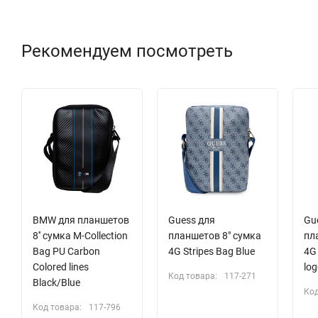
СОВМЕСТИМОСТЬ
Рекомендуем посмотреть
Планшеты с диагональю до 8 дюймов
BMW для планшетов
Guess для
Gu
8'' сумка M-Collection
планшетов 8" сумка
пл
Bag PU Carbon
4G Stripes Bag Blue
4G 
Colored lines
log
Код товара:
117-271
Black/Blue
Код
Код товара:
117-796