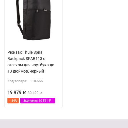
Рюкзак Thule Spira
Backpack SPAB113 с
отсеком для ноутбука до
13 дюймов, черный
Код товара:
110-666
19 979
Р
30 490
Р
- 34%
Экономия
10 511
Р