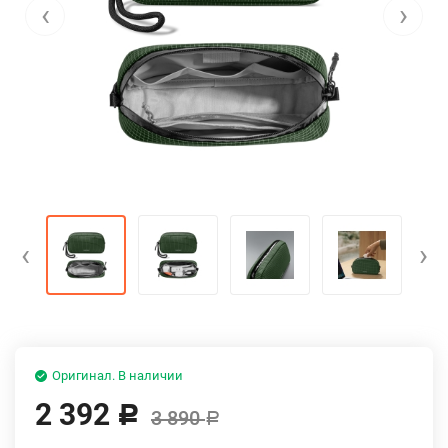
‹
›
‹
›
Оригинал. В наличии
2 392
Р
3 890
Р