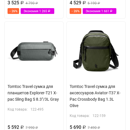
3 525
4 529
Р
4 790
Р
6 190
Р
Р
- 26%
Экономия
1 265
- 26%
Экономия
1 661
Р
Р
Tomtoc Travel сумка для
Tomtoc Travel сумка для
планшетов Explorer-T21 X-
аксессуаров Aviator-T37 X-
pac Sling Bag S 8.3"/3L Gray
Pac Crossbody Bag 1.3L
Olive
Код товара:
122-495
Код товара:
122-159
5 592
5 690
Р
7 990
Р
7 490
Р
Р