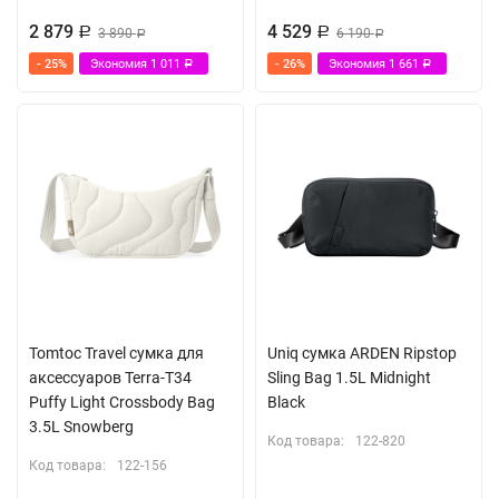
2 879
4 529
Р
3 890
Р
6 190
Р
Р
- 25%
Экономия
1 011
- 26%
Экономия
1 661
Р
Р
Tomtoc Travel сумка для
Uniq сумка ARDEN Ripstop
аксессуаров Terra-T34
Sling Bag 1.5L Midnight
Puffy Light Crossbody Bag
Black
3.5L Snowberg
Код товара:
122-820
Код товара:
122-156