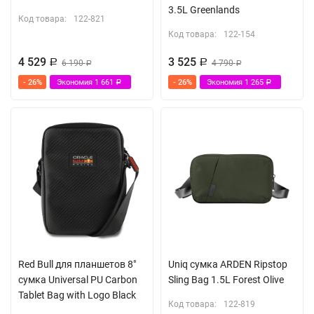
3.5L Greenlands
Код товара:
122-821
Код товара:
122-154
4 529
3 525
Р
6 190
Р
4 790
Р
Р
- 26%
Экономия
1 661
- 26%
Экономия
1 265
Р
Р
Red Bull для планшетов 8"
Uniq сумка ARDEN Ripstop
сумка Universal PU Carbon
Sling Bag 1.5L Forest Olive
Tablet Bag with Logo Black
Код товара:
122-819