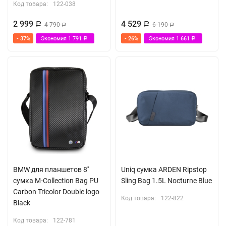
Код товара:
122-038
2 999
4 529
Р
4 790
Р
6 190
Р
Р
- 37%
Экономия
1 791
- 26%
Экономия
1 661
Р
Р
BMW для планшетов 8''
Uniq сумка ARDEN Ripstop
сумка M-Collection Bag PU
Sling Bag 1.5L Nocturne Blue
Carbon Tricolor Double logo
Код товара:
122-822
Black
Код товара:
122-781