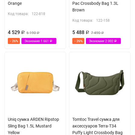
Orange
Pac Crossbody Bag 1.3L
Brown
Код товара:
122-818
Код товара:
122-158
4 529
5 488
Р
6 190
Р
7 490
Р
Р
- 26%
Экономия
1 661
- 26%
Экономия
2 002
Р
Р
Uniq сумка ARDEN Ripstop
Tomtoc Travel сумка для
Sling Bag 1.5L Mustard
аксессуаров Terra-T34
Yellow
Puffy Light Crossbody Bag