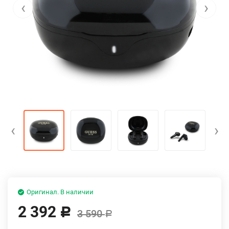
‹
›
‹
›
Оригинал. В наличии
2 392
Р
3 590
Р