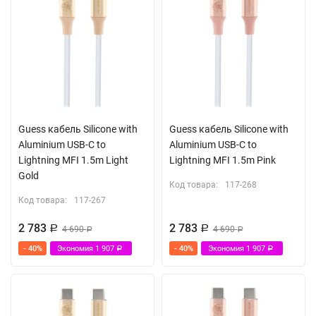
Guess кабель Silicone with
Guess кабель Silicone with
Aluminium USB-C to
Aluminium USB-C to
Lightning MFI 1.5m Light
Lightning MFI 1.5m Pink
Gold
Код товара:
117-268
Код товара:
117-267
2 783
2 783
Р
4 690
Р
4 690
Р
Р
- 40%
Экономия
1 907
- 40%
Экономия
1 907
Р
Р