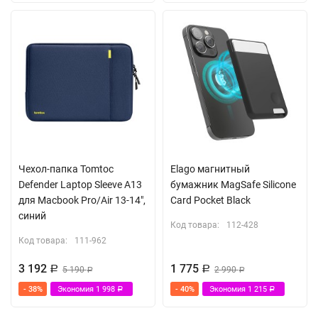
Чехол-папка Tomtoc
Elago магнитный
Defender Laptop Sleeve A13
бумажник MagSafe Silicone
для Macbook Pro/Air 13-14",
Card Pocket Black
синий
Код товара:
112-428
Код товара:
111-962
3 192
1 775
Р
5 190
Р
2 990
Р
Р
- 38%
Экономия
1 998
- 40%
Экономия
1 215
Р
Р