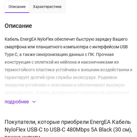
Описание
Характеристики
Описание
Кабель EnergEA NyloFlex обеспечит быструю зарядку Вашего
смартфона или планшетного компьютера с интерфейсом USB
Type C, а также синхронизацию данных с ПК. Прочная
конструкция с оплеткой из нейлона и наконечниками из
термостойкого пластика устойчива к внешним воздействиям и
гарантирует долгий срок службы аксессуара. Родиевое
покрытие устойчиво к окислению и обеспечивает высокую
проводимость. Кабель выдерживает нагрузку на растяжение
в 50 кг и более 50000 циклов сгибания шнура без надломов и
подробнее
повреждения. Максимальная мощность - 100 Вт.
Покупатели, которые приобрели EnergEA Кабель
ОСОБЕННОСТИ
NyloFlex USB-C to USB-C 480Mbps 5A Black (30 см),
Выполнен из прочного материала с нейлоновой оплеткой