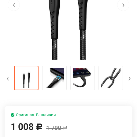
‹
›
‹
›
Оригинал. В наличии
1 008
Р
1 790
Р