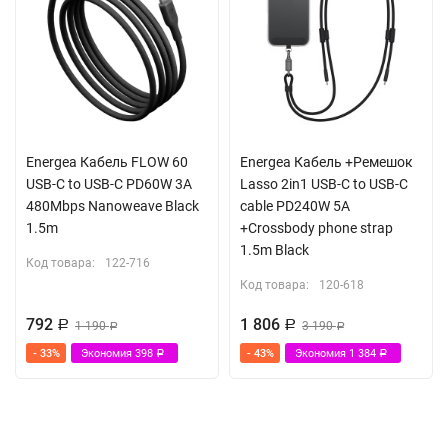
Energea Кабель FLOW 60
Energea Кабель +Ремешок
USB-C to USB-C PD60W 3A
Lasso 2in1 USB-C to USB-C
480Mbps Nanoweave Black
cable PD240W 5A
1.5m
+Crossbody phone strap
1.5m Black
Код товара:
122-716
Код товара:
120-618
792
1 806
Р
1 190
Р
3 190
Р
Р
- 33%
Экономия
398
- 43%
Экономия
1 384
Р
Р