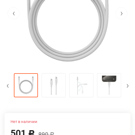
‹
›
‹
›
Нет в наличии
501
Р
890
Р