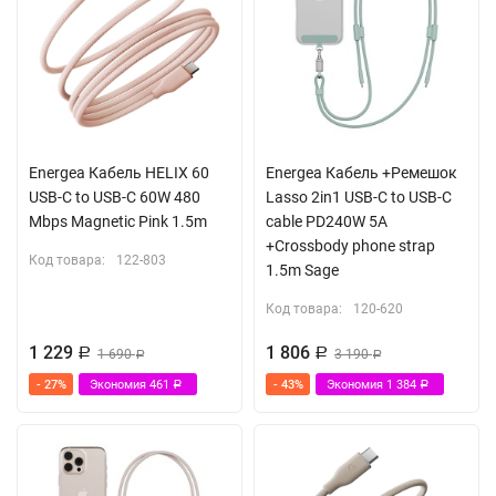
Energea Кабель HELIX 60
Energea Кабель +Ремешок
USB-C to USB-C 60W 480
Lasso 2in1 USB-C to USB-C
Mbps Magnetic Pink 1.5m
cable PD240W 5A
+Crossbody phone strap
Код товара:
122-803
1.5m Sage
Код товара:
120-620
1 229
1 806
Р
1 690
Р
3 190
Р
Р
- 27%
Экономия
461
- 43%
Экономия
1 384
Р
Р