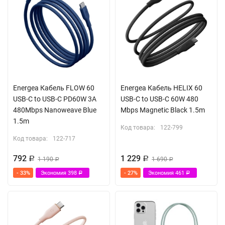
Energea Кабель FLOW 60
Energea Кабель HELIX 60
USB-C to USB-C PD60W 3A
USB-C to USB-C 60W 480
480Mbps Nanoweave Blue
Mbps Magnetic Black 1.5m
1.5m
Код товара:
122-799
Код товара:
122-717
792
1 229
Р
1 190
Р
1 690
Р
Р
- 33%
Экономия
398
- 27%
Экономия
461
Р
Р