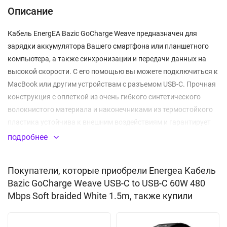
Описание
Кабель EnergEA Bazic GoCharge Weave предназначен для
зарядки аккумулятора Вашего смартфона или планшетного
компьютера, а также синхронизации и передачи данных на
высокой скорости. С его помощью вы можете подключиться к
MacBook или другим устройствам с разъемом USB-C. Прочная
конструкция с оплеткой из очень гибкого синтетического
волокнистого материала и наконечниками из термостойкого
пластика устойчива к внешним воздействиям и гарантирует
долгий срок службы аксессуара. Поддержка всех режимов
подробнее
быстрой зарядки. Максимальная мощность - 60 Вт.
Покупатели, которые приобрели Energea Кабель
ОСОБЕННОСТИ
Bazic GoCharge Weave USB-C to USB-C 60W 480
Прочная огнестойкая оболочка из синтетического
Mbps Soft braided White 1.5m, также купили
волокнистого материала
Устойчив к внешним воздействиям и долговечен