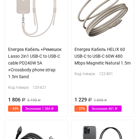
Energea Кабель +Ремешок
Energea Кабель HELIX 60
Lasso 2in1 USB-C to USB-C
USB-C to USB-C 60W 480
cable PD240W 5A
Mbps Magnetic Natural 1.5m
+Crossbody phone strap
Код товара:
122-801
1.5m Sand
Код товара:
120-621
1 806
1 229
Р
3 190
Р
1 690
Р
Р
- 43%
Экономия
1 384
- 27%
Экономия
461
Р
Р