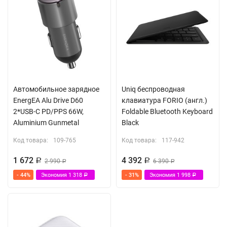
Автомобильное зарядное
Uniq беспроводная
EnergEA Alu Drive D60
клавиатура FORIO (англ.)
2*USB-C PD/PPS 66W,
Foldable Bluetooth Keyboard
Aluminium Gunmetal
Black
Код товара:
109-765
Код товара:
117-942
1 672
4 392
Р
2 990
Р
6 390
Р
Р
- 44%
Экономия
1 318
- 31%
Экономия
1 998
Р
Р