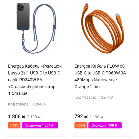
Energea Кабель +Ремешок
Energea Кабель FLOW 60
Lasso 2in1 USB-C to USB-C
USB-C to USB-C PD60W 3A
cable PD240W 5A
480Mbps Nanoweave
+Crossbody phone strap
Orange 1.5m
1.5m Blue
Код товара:
122-718
Код товара:
120-619
1 806
792
Р
3 190
Р
1 190
Р
Р
- 43%
Экономия
1 384
- 33%
Экономия
398
Р
Р