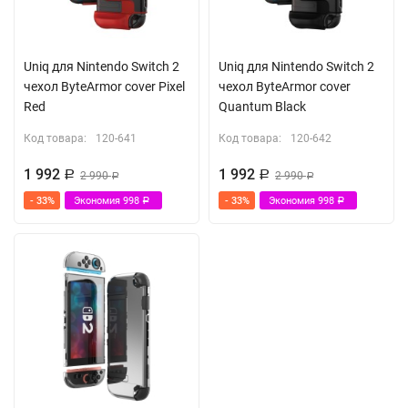
Закругленные края 2.5 D
Абсолютно прозрачное
Uniq для Nintendo Switch 2
Uniq для Nintendo Switch 2
Высокая чувствительность
чехол ByteArmor cover Pixel
чехол ByteArmor cover
Олеофобное покрытие, не оставляет отпечатков
Red
Quantum Black
В комплекте инсталлер для легкой установки
Код товара:
120-641
Код товара:
120-642
1 992
1 992
Р
2 990
Р
2 990
Р
Р
- 33%
Экономия
998
- 33%
Экономия
998
Р
Р