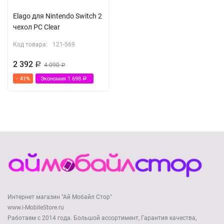
Elago для Nintendo Switch 2
чехол PC Clear
Код товара:
121-569
2 392
Р
4 090
Р
- 41%
Экономия
1 698
Р
Интернет магазин "Ай Мобайл Стор"
www.i-MobileStore.ru
Работаем с 2014 года. Большой ассортимент, Гарантия качества,