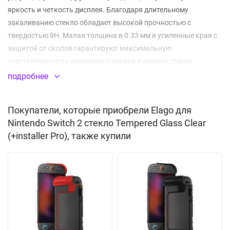
яркость и четкость дисплея. Благодаря длительному
закаливанию стекло обладает высокой прочностью с
твердостью 9H. Малая толщина в 0.33 мм и усиленные края с
защитой от сколов гарантируют максимальную
чувствительность сенсорного экрана и делают стекло
практически неощутимым при использовании.
подробнее
Четырёхслойная конструкция формирует надёжное покрытие
экрана, которое оберегает ваше устройство от ежедневного
Покупатели, которые приобрели Elago для
износа и случайных повреждений, при этом сохраняя
Nintendo Switch 2 стекло Tempered Glass Clear
идеальное прилегание и кристальную прозрачность
(+installer Pro), также купили
изображения. Стекло легко наносится и не отслаивается. В
комплекте набор для очистки экрана и аппликатор для
установки. Поставляется в оригинальной упаковке
производителя.
Толщина: 0.33 мм
Класс прочности: 9H