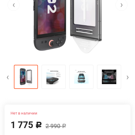
‹
›
‹
›
Нет в наличии
1 775
Р
2 990
Р