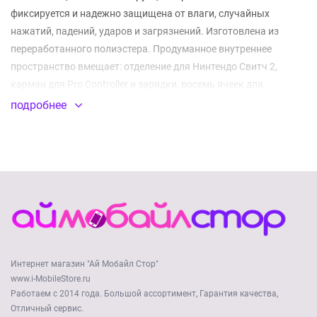
фиксируется и надежно защищена от влаги, случайных
нажатий, падений, ударов и загрязнений. Изготовлена из
переработанного полиэстера. Продуманное внутреннее
пространство вмещает: отделение для Нинтендо Свитч 2,
карман для Pro Controller и зарядки, восемь ячеек для
коллекции игровых картриджей, а также 2 сетчатых кармана
подробнее
для кабелей, наушников и других мелочей. Регулируемый
ремень и две пряжки позволяют легко адаптировать слинг
для ношения на левом или правом плече. Ручка добавляет
удобства при переноске устройства в коротких поездках.
Износостойкая ткань гарантирует долгий срок службы.
Внешние размеры, мм: 313 х 150 х 93
Стильная и вместительная
Интернет магазин "Ай Мобайл Стор"
Защита от внешних воздействий
www.i-MobileStore.ru
Работаем с 2014 года. Большой ассортимент, Гарантия качества,
Умная система организации хранения
Отличный сервис.