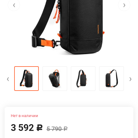
‹
›
‹
›
Нет в наличии
3 592
Р
5 790
Р