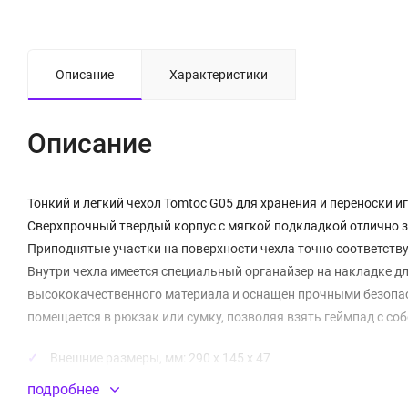
Описание
Характеристики
Описание
Тонкий и легкий чехол Tomtoc G05 для хранения и переноски игр
Сверхпрочный твердый корпус с мягкой подкладкой отлично з
Приподнятые участки на поверхности чехла точно соответств
Внутри чехла имеется специальный органайзер на накладке дл
высококачественного материала и оснащен прочными безопа
помещается в рюкзак или сумку, позволяя взять геймпад с соб
Внешние размеры, мм: 290 x 145 х 47
подробнее
Защита от внешних воздействий