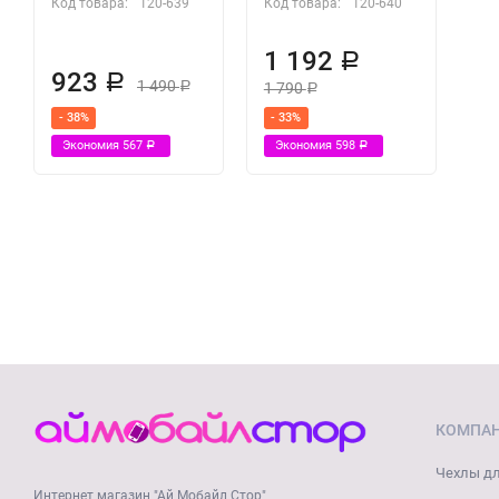
Код товара:
120-639
Код товара:
120-640
1 192
Р
923
Р
1 490
1 790
Р
Р
- 38%
- 33%
Экономия
567
Экономия
598
Р
Р
КОМПА
Чехлы дл
Интернет магазин "Ай Мобайл Стор"