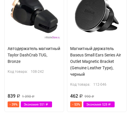
Автодержатель магнитный
Магнитный держатель
Taylor DashCrab TUG,
Baseus Small Ears Series Air
Bronze
Outlet Magnetic Bracket
(Genuine Leather Type),
Код товара:
108-242
черный
Код товара:
112-046
839
462
Р
1 390
Р
990
Р
Р
- 39%
Экономия
551
- 53%
Экономия
528
Р
Р