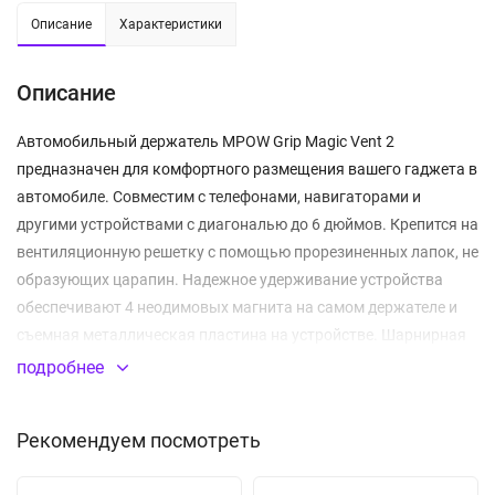
Описание
Характеристики
Описание
Автомобильный держатель MPOW Grip Magic Vent 2
предназначен для комфортного размещения вашего гаджета в
автомобиле. Совместим с телефонами, навигаторами и
другими устройствами с диагональю до 6 дюймов. Крепится на
вентиляционную решетку с помощью прорезиненных лапок, не
образующих царапин. Надежное удерживание устройства
обеспечивают 4 неодимовых магнита на самом держателе и
съемная металлическая пластина на устройстве. Шарнирная
конструкция держателя позволяет вращать телефон на 360°,
подробнее
изменяя угол наклона (поворота) телефона так, как вам
удобно.
Рекомендуем посмотреть
Надежная фиксация