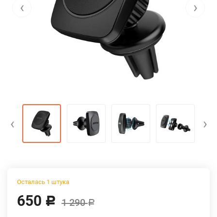
‹
›
‹
›
Осталась 1 штука
650
Р
1 290
Р