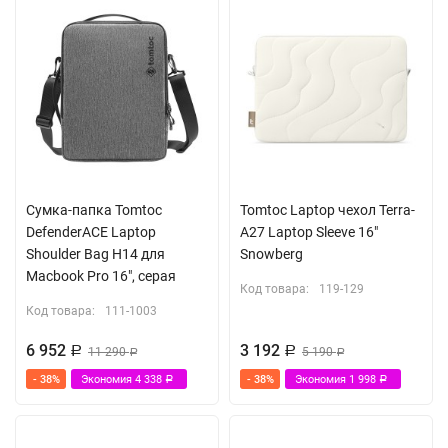
Сумка-папка Tomtoc
Tomtoc Laptop чехол Terra-
DefenderACE Laptop
A27 Laptop Sleeve 16"
Shoulder Bag H14 для
Snowberg
Macbook Pro 16", серая
Код товара:
119-129
Код товара:
111-1003
6 952
3 192
Р
11 290
Р
5 190
Р
Р
- 38%
Экономия
4 338
- 38%
Экономия
1 998
Р
Р