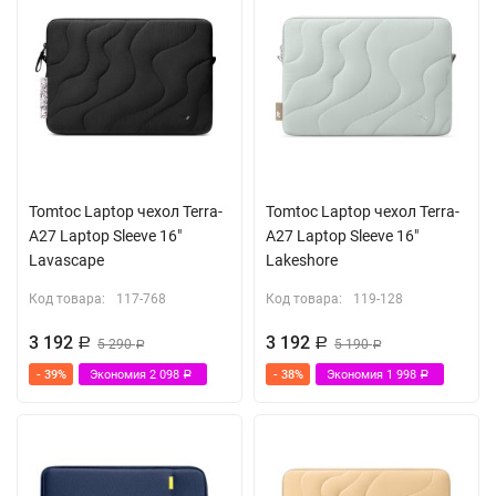
Tomtoc Laptop чехол Terra-
Tomtoc Laptop чехол Terra-
A27 Laptop Sleeve 16"
A27 Laptop Sleeve 16"
Lavascape
Lakeshore
Код товара:
117-768
Код товара:
119-128
3 192
3 192
Р
5 290
Р
5 190
Р
Р
- 39%
Экономия
2 098
- 38%
Экономия
1 998
Р
Р