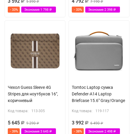
3 592
4 792
Р
5 390
Р
7 190
Р
Р
- 33%
Экономия
1 798
- 33%
Экономия
2 398
Р
Р
Чехол Guess Sleeve 4G
Tomtoc Laptop сумка
Stripes для ноутбуков 16",
Defender-A14 Laptop
коричневый
Briefcase 15.6" Gray/Orange
Код товара:
113-305
Код товара:
119-117
5 645
3 992
Р
9 290
Р
6 490
Р
Р
- 39%
Экономия
3 645
- 38%
Экономия
2 498
Р
Р