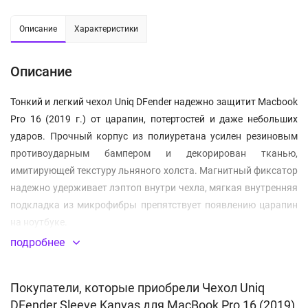
Описание
Характеристики
Описание
Тонкий и легкий чехол Uniq DFender надежно защитит Macbook
Pro 16 (2019 г.) от царапин, потертостей и даже небольших
ударов. Прочный корпус из полиуретана усилен резиновым
противоударным бампером и декорирован тканью,
имитирующей текстуру льняного холста. Магнитный фиксатор
надежно удерживает лэптоп внутри чехла, мягкая внутренняя
подкладка из микрофибры препятствует появлению царапин
на ноутбуке.
подробнее
Подходит для Macbook Pro 16 (2019)
Тонкий и легкий
Покупатели, которые приобрели Чехол Uniq
Противоударный резиновый бампер
DFender Sleeve Kanvas для MacBook Pro 16 (2019),