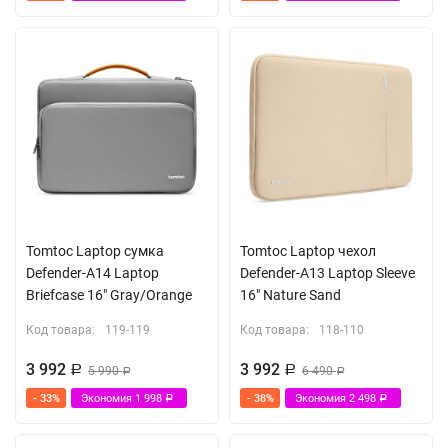
Tomtoc Laptop сумка
Tomtoc Laptop чехол
Defender-A14 Laptop
Defender-A13 Laptop Sleeve
Briefcase 16" Gray/Orange
16" Nature Sand
Код товара:
119-119
Код товара:
118-110
3 992
3 992
Р
5 990
Р
6 490
Р
Р
- 33%
Экономия
1 998
- 38%
Экономия
2 498
Р
Р