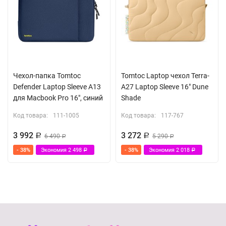
Чехол-папка Tomtoc
Tomtoc Laptop чехол Terra-
Defender Laptop Sleeve A13
A27 Laptop Sleeve 16" Dune
для Macbook Pro 16", синий
Shade
Код товара:
111-1005
Код товара:
117-767
3 992
3 272
Р
6 490
Р
5 290
Р
Р
- 38%
Экономия
2 498
- 38%
Экономия
2 018
Р
Р