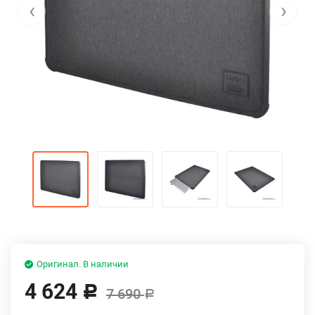
‹
›
Оригинал. В наличии
4 624
Р
7 690
Р