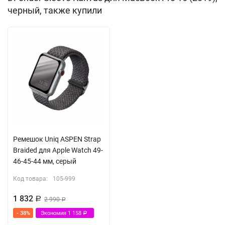
черный, также купили
Защита от царапин, потертостей и сколов
Магнитный фиксатор-застежка
Материал — ткань / TPU
Ремешок Uniq ASPEN Strap
Braided для Apple Watch 49-
46-45-44 мм, серый
Код товара:
105-999
1 832
Р
2 990
Р
- 38%
Экономия
1 158
Р