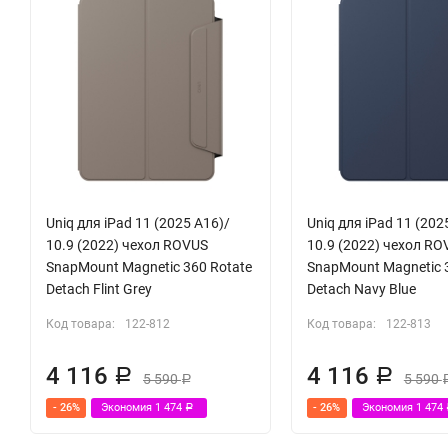
Uniq для iPad 11 (2025 A16)/
Uniq для iPad 11 (202
10.9 (2022) чехол ROVUS
10.9 (2022) чехол RO
SnapMount Magnetic 360 Rotate
SnapMount Magnetic 
Detach Flint Grey
Detach Navy Blue
Код товара:
122-812
Код товара:
122-813
4 116
4 116
Р
Р
5 590
5 590
Р
- 26%
Экономия
1 474
- 26%
Экономия
1 474
Р