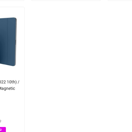
022 10th) /
Magnetic
Р
Р