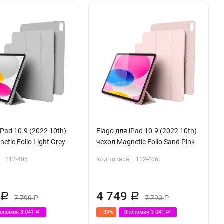
iPad 10.9 (2022 10th)
Elago для iPad 10.9 (2022 10th)
etic Folio Light Grey
чехол Magnetic Folio Sand Pink
:
112-405
Код товара:
112-406
9
4 749
Р
Р
7 790
7 790
Р
Р
кономия
3 041
- 39%
Экономия
3 041
Р
Р