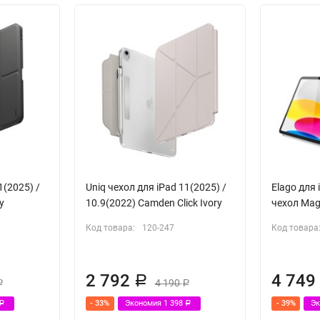
1(2025) /
Uniq чехол для iPad 11(2025) /
Elago для 
y
10.9(2022) Camden Click Ivory
чехол Magn
Код товара:
120-247
Код товара
2 792
4 74
Р
4 190
Р
Р
- 33%
Экономия
1 398
- 39%
Э
Р
Р