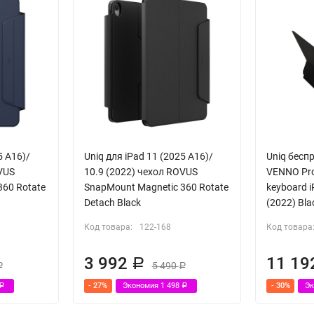
5 A16)/
Uniq для iPad 11 (2025 A16)/
Uniq бесп
VUS
10.9 (2022) чехол ROVUS
VENNO Pro
360 Rotate
SnapMount Magnetic 360 Rotate
keyboard i
Detach Black
(2022) Bla
Код товара:
122-168
Код товара
3 992
11 1
Р
5 490
Р
Р
- 27%
Экономия
1 498
- 30%
Э
Р
Р