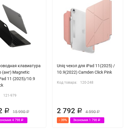
роводная клавиатура
Uniq чехол для iPad 11(2025) /
 (анг) Magnetic
10.9(2022) Camden Click Pink
Pad 11 (2025)/10.9
Код товара:
120-248
ck
:
121-979
92
2 792
Р
Р
15 990
4 590
Р
Р
кономия
4 798
- 39%
Экономия
1 798
Р
Р