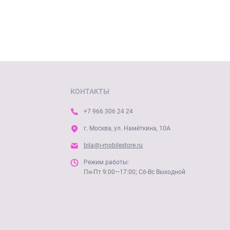
КОНТАКТЫ
+7 966 306 24 24
г. Москва, ул. Намёткина, 10А
bila@i-mobilestore.ru
Режим работы:
Пн-Пт 9:00—17:00; Сб-Вс Выходной