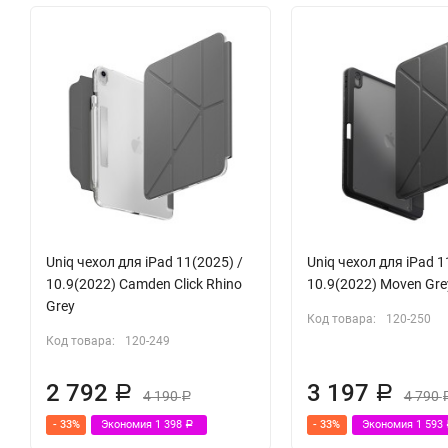
Uniq чехол для iPad 11(2025) /
Uniq чехол для iPad 1
10.9(2022) Camden Click Rhino
10.9(2022) Moven Gre
Grey
Код товара:
120-250
Код товара:
120-249
2 792
3 197
Р
Р
4 190
4 790
Р
- 33%
Экономия
1 398
- 33%
Экономия
1 593
Р