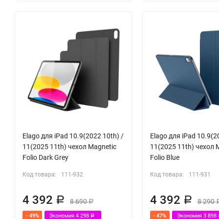
Elago для iPad 10.9(2022 10th) /
Elago для iPad 10.9(2
11(2025 11th) чехол Magnetic
11(2025 11th) чехол 
Folio Dark Grey
Folio Blue
Код товара:
111-932
Код товара:
111-931
4 392
4 392
Р
Р
8 690
8 290
Р
- 49%
Экономия
4 298
- 47%
Экономия
3 898
Р