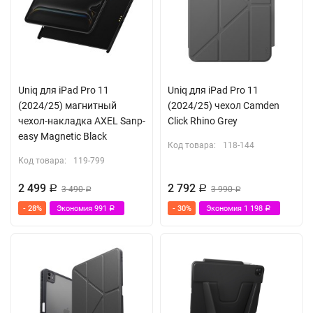
Uniq для iPad Pro 11
Uniq для iPad Pro 11
(2024/25) магнитный
(2024/25) чехол Camden
чехол-накладка AXEL Sanp-
Click Rhino Grey
easy Magnetic Black
Код товара:
118-144
Код товара:
119-799
2 499
2 792
Р
3 490
Р
3 990
Р
Р
- 28%
Экономия
991
- 30%
Экономия
1 198
Р
Р