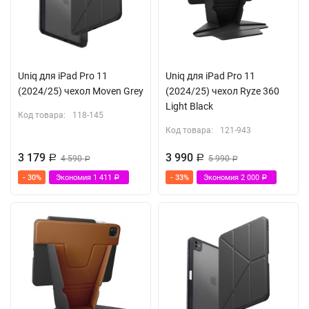
Uniq для iPad Pro 11
Uniq для iPad Pro 11
(2024/25) чехол Moven Grey
(2024/25) чехол Ryze 360
Light Black
Код товара:
118-145
Код товара:
121-943
3 179
3 990
Р
4 590
Р
5 990
Р
Р
- 30%
Экономия
1 411
- 33%
Экономия
2 000
Р
Р