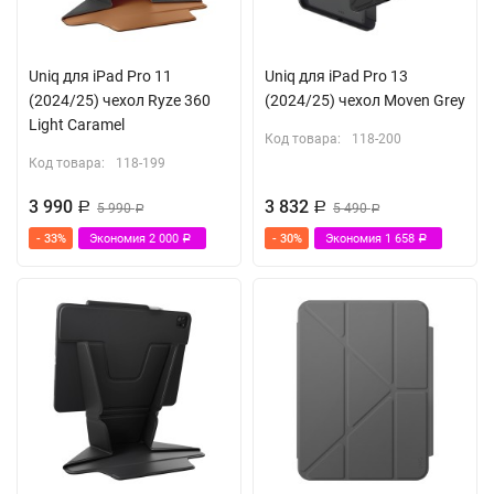
Uniq для iPad Pro 11
Uniq для iPad Pro 13
(2024/25) чехол Ryze 360
(2024/25) чехол Moven Grey
Light Caramel
Код товара:
118-200
Код товара:
118-199
3 990
3 832
Р
5 990
Р
5 490
Р
Р
- 33%
Экономия
2 000
- 30%
Экономия
1 658
Р
Р