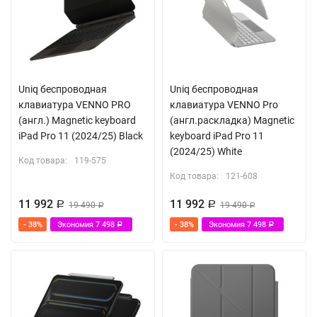
Uniq беспроводная
Uniq беспроводная
клавиатура VENNO PRO
клавиатура VENNO Pro
(англ.) Magnetic keyboard
(англ.раскладка) Magnetic
iPad Pro 11 (2024/25) Black
keyboard iPad Pro 11
(2024/25) White
Код товара:
119-575
Код товара:
121-608
11 992
11 992
Р
19 490
Р
19 490
Р
Р
- 38%
Экономия
7 498
- 38%
Экономия
7 498
Р
Р