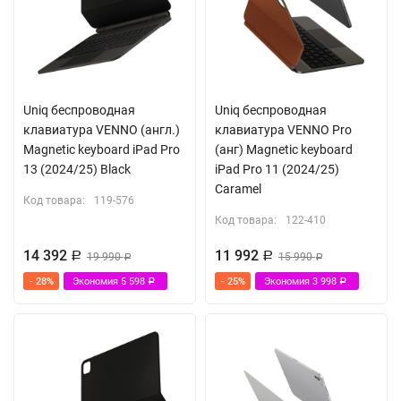
Uniq беспроводная
Uniq беспроводная
клавиатура VENNO (англ.)
клавиатура VENNO Pro
Magnetic keyboard iPad Pro
(анг) Magnetic keyboard
13 (2024/25) Black
iPad Pro 11 (2024/25)
Caramel
Код товара:
119-576
Код товара:
122-410
14 392
11 992
Р
19 990
Р
15 990
Р
Р
- 28%
Экономия
5 598
- 25%
Экономия
3 998
Р
Р