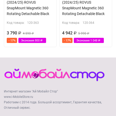
(2024/25) ROVUS
(2024/25) ROVUS
SnapMount Magnetic 360
SnapMount Magnetic 360
Rotating Detachable Black
Rotating Detachable Black
Код товара:
120-363
Код товара:
120-364
3 790
4 942
Р
4 590
Р
5 990
Р
Р
- 17%
Экономия
800
- 17%
Экономия
1 048
Р
Р
Интернет магазин "Ай Мобайл Стор"
www.i-MobileStore.ru
Работаем с 2014 года. Большой ассортимент, Гарантия качества,
Отличный сервис.