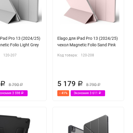
iPad Pro 13 (2024/25)
Elago для iPad Pro 13 (2024/25)
etic Folio Light Grey
чехол Magnetic Folio Sand Pink
:
120-207
Код товара:
120-208
2
5 179
Р
Р
8 790
8 790
Р
Р
кономия
3 598
- 41%
Экономия
3 611
Р
Р