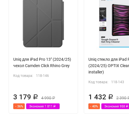
Uniq для iPad Pro 13" (2024/25)
Uniq стекло для iPad 
чехол Camden Click Rhino Grey
(2024/25) OPTIX Clear
installer)
Код товара:
118-146
Код товара:
118-143
3 179
1 432
Р
Р
4 990
2 390
Р
- 36%
Экономия
1 811
- 40%
Экономия
958
Р
Р