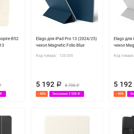
nspire-B52
Elago для iPad Pro 13 (2024/25)
Elago для 
 13
чехол Magnetic Folio Blue
чехол Magn
Код товара:
120-205
Код товара
5 192
5 19
Р
8 790
Р
Р
- 40%
Экономия
3 598
- 40%
Э
Р
Р