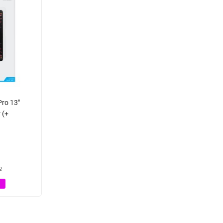
Pro 13"
 (+
Р