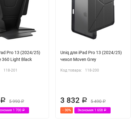
Pad Pro 13 (2024/25)
Uniq для iPad Pro 13 (2024/25)
 360 Light Black
чехол Moven Grey
:
118-201
Код товара:
118-200
0
3 832
Р
Р
5 990
5 490
Р
Р
кономия
1 700
- 30%
Экономия
1 658
Р
Р