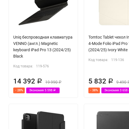
Uniq беспроводная клавиатура
Tomtoc Tablet чехол I
VENNO (англ.) Magnetic
4-Mode Folio iPad Pro
keyboard iPad Pro 13 (2024/25)
(2024/25) Ivory White
Black
Код товара:
119-136
Код товара:
119-576
14 392
5 832
Р
Р
19 990
9 490
Р
- 28%
Экономия
5 598
- 38%
Экономия
3 658
Р