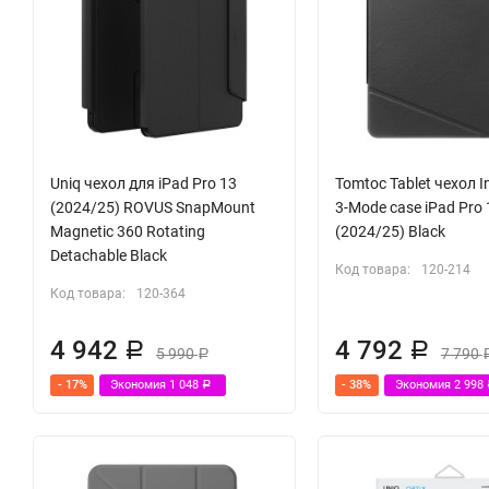
Uniq чехол для iPad Pro 13
Tomtoc Tablet чехол I
(2024/25) ROVUS SnapMount
3-Mode case iPad Pro 
Magnetic 360 Rotating
(2024/25) Black
Detachable Black
Код товара:
120-214
Код товара:
120-364
4 942
4 792
Р
Р
5 990
7 790
Р
- 17%
Экономия
1 048
- 38%
Экономия
2 998
Р