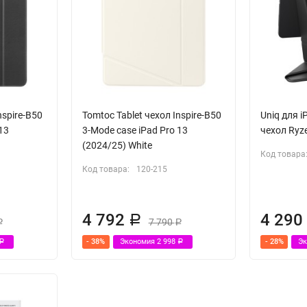
nspire-B50
Tomtoc Tablet чехол Inspire-B50
Uniq для i
13
3-Mode case iPad Pro 13
чехол Ryze
(2024/25) White
Код товара
Код товара:
120-215
4 792
4 29
Р
7 790
Р
Р
- 38%
Экономия
2 998
- 28%
Э
Р
Р