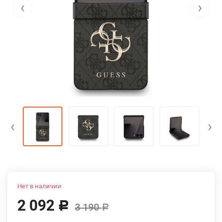
‹
›
‹
›
Нет в наличии
2 092
Р
3 190
Р