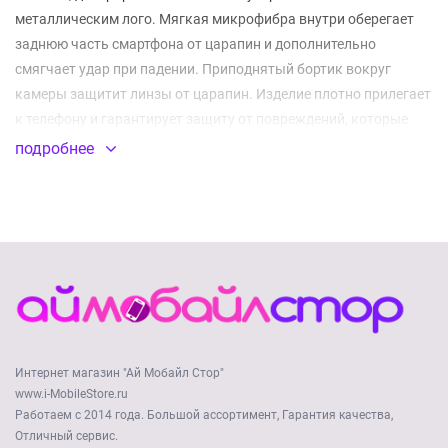
металлическим лого. Мягкая микрофибра внутри оберегает
заднюю часть смартфона от царапин и дополнительно
смягчает удар при падении. Приподнятый бортик вокруг
камеры защитит линзы от царапин. Изделие плотно прилегает
к телефону и гарантирует защиту от повреждений, которые
могут возникнуть в повседневной эксплуатации. Все
подробнее
отверстия для разъемов, динамика и камеры выполнены
точно и аккуратно. Представленный аксессуар поставляется в
оригинальной подарочной упаковке от производителя CG
Mobile.
Интернет магазин "Ай Мобайл Стор"
www.i-MobileStore.ru
Работаем с 2014 года. Большой ассортимент, Гарантия качества,
Отличный сервис.