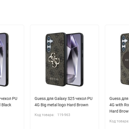
 чехол PU
Guess для Galaxy S25 чехол PU
Guess для
d Black
4G Big metal logo Hard Brown
4G with Ro
Hard Brow
Код товара:
119-963
Код товара