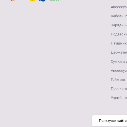
Аксессуа
Кабели, 
Зарядные
Подвеск
Наушники
Держате
Сумки и
Аксессуа
Гейминг
Прочие т
Уценённ
Пользуясь сайто