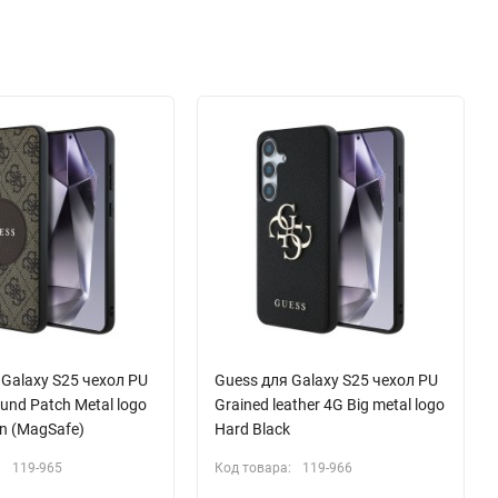
 Galaxy S25 чехол PU
Guess для Galaxy S25 чехол PU
und Patch Metal logo
Grained leather 4G Big metal logo
n (MagSafe)
Hard Black
:
119-965
Код товара:
119-966