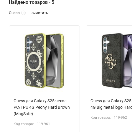
Найдено товаров - 5
очистить
Guess
Guess для Galaxy S25 чехол
Guess для Galaxy S25
PC/TPU 4G Peony Hard Brown
4G Big metal logo Har
(MagSafe)
Код товара:
119-962
Код товара:
119-961