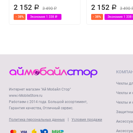
2 152
2 152
Р
Р
3 490
3 490
Р
- 38%
Экономия
1 338
- 38%
Экономия
1 338
Р
КОМПА
Чехлы дл
Интернет магазин "Ай Мобайл Стор"
Чехлы и 
www.i-MobileStore.ru
Работаем с 2014 года. Большой ассортимент,
Чехлы и 
Гарантия качества, Отличный сервис.
Защитные
|
Политика персональных данных
Условия продажи
Аксессуа
Аксессуа