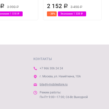
2
2 152
Р
Р
3 990
3 490
Р
Р
кономия
1 518
- 38%
Экономия
1 338
Р
Р
КОНТАКТЫ
+7 966 306 24 24
г. Москва, ул. Намёткина, 10А
bila@i-mobilestore.ru
Режим работы:
Пн-Пт 9:00—17:00; Сб-Вс Выходной