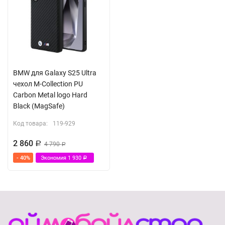
BMW для Galaxy S25 Ultra
чехол M-Collection PU
Carbon Metal logo Hard
Black (MagSafe)
Код товара:
119-929
2 860
Р
4 790
Р
- 40%
Экономия
1 930
Р