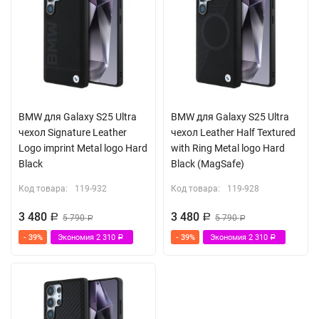
BMW для Galaxy S25 Ultra
BMW для Galaxy S25 Ultra
чехол Signature Leather
чехол Leather Half Textured
Logo imprint Metal logo Hard
with Ring Metal logo Hard
Black
Black (MagSafe)
Код товара:
119-932
Код товара:
119-928
3 480
3 480
Р
5 790
Р
5 790
Р
Р
- 39%
Экономия
2 310
- 39%
Экономия
2 310
Р
Р