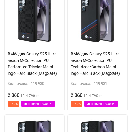
BMW для Galaxy S25 Ultra
BMW для Galaxy S25 Ultra
чехол M-Collection PU
чехол M-Collection PU
Perforated Tricolor Metal
Texturized/Carbon Metal
logo Hard Black (MagSafe)
logo Hard Black (MagSafe)
Код товара:
119-930
Код товара:
119-931
2 860
2 860
Р
4 790
Р
4 790
Р
Р
- 40%
Экономия
1 930
- 40%
Экономия
1 930
Р
Р