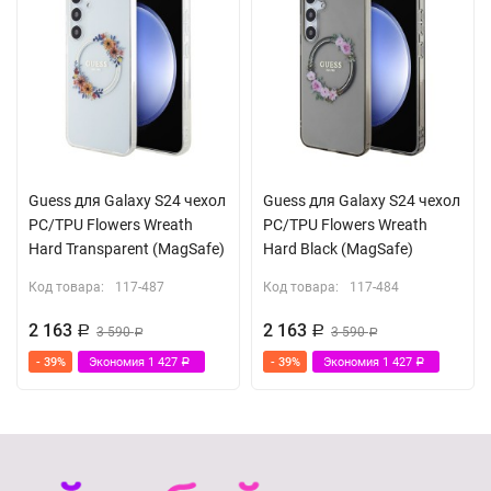
Guess для Galaxy S24 чехол
Guess для Galaxy S24 чехол
PC/TPU Flowers Wreath
PC/TPU Flowers Wreath
Hard Transparent (MagSafe)
Hard Black (MagSafe)
Код товара:
117-487
Код товара:
117-484
2 163
2 163
Р
3 590
Р
3 590
Р
Р
- 39%
Экономия
1 427
- 39%
Экономия
1 427
Р
Р