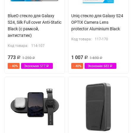
BlueO стекло для Galaxy
Uniq стекло для Galaxy S24
S24, Silk Full cover Anti-Static
OPTIX Camera Lens
Black (с рамкой,
protector Aluminium Black
антистатик)
Код товара:
117-170
Код товара:
114-107
773
1 007
Р
1 290
Р
1 690
Р
Р
- 40%
Экономия
517
- 40%
Экономия
683
Р
Р