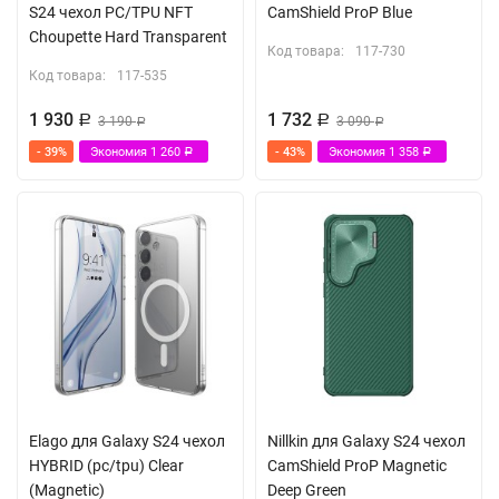
S24 чехол PC/TPU NFT
CamShield ProP Blue
Choupette Hard Transparent
Код товара:
117-730
Код товара:
117-535
1 930
1 732
Р
3 190
Р
3 090
Р
Р
- 39%
Экономия
1 260
- 43%
Экономия
1 358
Р
Р
Elago для Galaxy S24 чехол
Nillkin для Galaxy S24 чехол
HYBRID (pc/tpu) Clear
CamShield ProP Magnetic
(Magnetic)
Deep Green