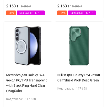
2 163
2 163
Р
3 590
Р
3 590
Р
Р
- 39%
Экономия
1 427
- 39%
Экономия
1 427
Р
Р
Mercedes для Galaxy S24
Nillkin для Galaxy S24 чехол
чехол PC/TPU Transaprent
CamShield ProP Deep Green
with Black Ring Hard Clear
Код товара:
117-698
(MagSafe)
Код товара:
117-638