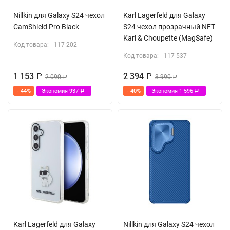
Nillkin для Galaxy S24 чехол
Karl Lagerfeld для Galaxy
CamShield Pro Black
S24 чехол прозрачный NFT
Karl & Choupette (MagSafe)
Код товара:
117-202
Код товара:
117-537
1 153
2 394
Р
2 090
Р
3 990
Р
Р
- 44%
Экономия
937
- 40%
Экономия
1 596
Р
Р
Karl Lagerfeld для Galaxy
Nillkin для Galaxy S24 чехол