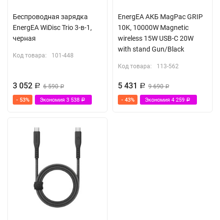
Беспроводная зарядка
EnergEA АКБ MagPac GRIP
EnergEA WiDisc Trio 3-в-1,
10K, 10000W Magnetic
черная
wireless 15W USB-C 20W
with stand Gun/Black
Код товара:
101-448
Код товара:
113-562
3 052
5 431
Р
6 590
Р
9 690
Р
Р
- 53%
Экономия
3 538
- 43%
Экономия
4 259
Р
Р