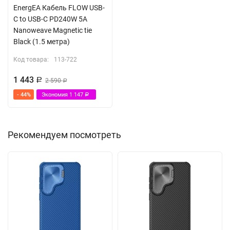
EnergEA Кабель FLOW USB-
C to USB-C PD240W 5A
Nanoweave Magnetic tie
Black (1.5 метра)
Код товара:
113-722
1 443
Р
2 590
Р
- 44%
Экономия
1 147
Р
Рекомендуем посмотреть