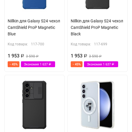
Nillkin для Galaxy S24 чехол
Nillkin для Galaxy S24 чехол
CamShield ProP Magnetic
CamShield ProP Magnetic
Blue
Black
Код товара:
117-700
Код товара:
117-699
1 953
1 953
Р
3 590
Р
3 590
Р
Р
- 45%
Экономия
1 637
- 45%
Экономия
1 637
Р
Р