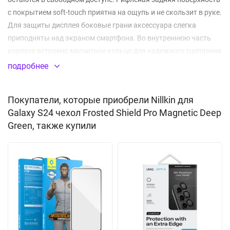
с покрытием soft-touch приятна на ощупь и не скользит в руке.
Для защиты дисплея боковые грани аксессуара слегка
приподняты над экраном смартфона. Во внутреннюю часть
корпуса встроено магнитное кольцо для надежного сцепления
с аксессуарами.
подробнее
Покрытие: Soft touch
Покупатели, которые приобрели Nillkin для
Рифленая задняя поверхность
Galaxy S24 чехол Frosted Shield Pro Magnetic Deep
Встроенный магнитный модуль
Green, также купили