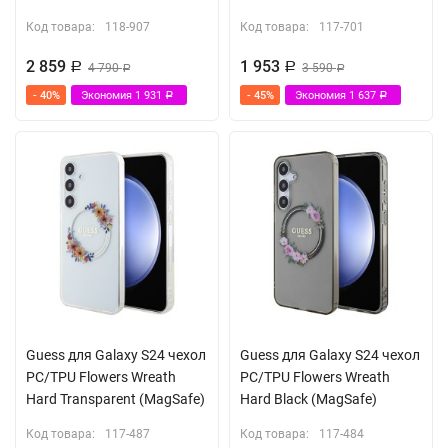
Код товара:
118-907
Код товара:
117-701
2 859
1 953
Р
4 790
Р
3 590
Р
Р
- 40%
Экономия
1 931
- 45%
Экономия
1 637
Р
Р
Guess для Galaxy S24 чехол
Guess для Galaxy S24 чехол
PC/TPU Flowers Wreath
PC/TPU Flowers Wreath
Hard Transparent (MagSafe)
Hard Black (MagSafe)
Код товара:
117-487
Код товара:
117-484