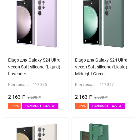
Elago для Galaxy S24 Ultra
Elago для Galaxy S24 Ultra
чехол Soft silicone (Liquid)
чехол Soft silicone (Liquid)
Lavender
Midnight Green
Код товара:
117-375
Код товара:
117-377
2 163
2 163
Р
3 590
Р
3 590
Р
Р
- 39%
Экономия
1 427
- 39%
Экономия
1 427
Р
Р