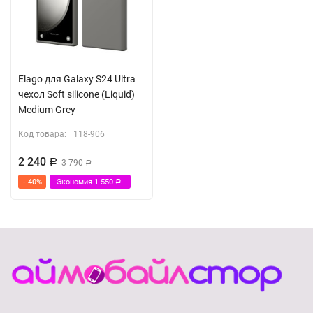
Elago для Galaxy S24 Ultra
чехол Soft silicone (Liquid)
Medium Grey
Код товара:
118-906
2 240
Р
3 790
Р
- 40%
Экономия
1 550
Р