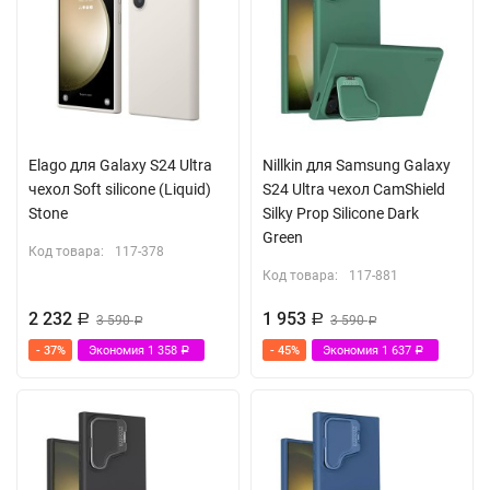
Elago для Galaxy S24 Ultra
Nillkin для Samsung Galaxy
чехол Soft silicone (Liquid)
S24 Ultra чехол CamShield
Stone
Silky Prop Silicone Dark
Green
Код товара:
117-378
Код товара:
117-881
2 232
1 953
Р
3 590
Р
3 590
Р
Р
- 37%
Экономия
1 358
- 45%
Экономия
1 637
Р
Р