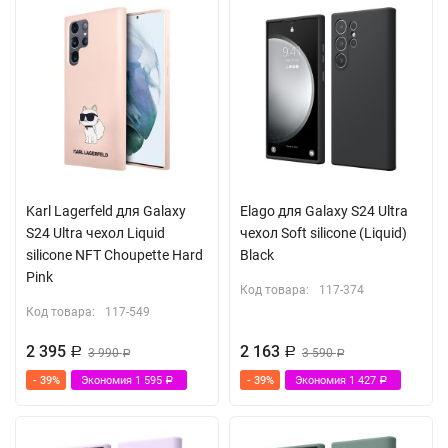
Karl Lagerfeld для Galaxy
Elago для Galaxy S24 Ultra
S24 Ultra чехол Liquid
чехол Soft silicone (Liquid)
silicone NFT Choupette Hard
Black
Pink
Код товара:
117-374
Код товара:
117-549
2 395
2 163
Р
3 990
Р
3 590
Р
Р
- 39%
Экономия
1 595
- 39%
Экономия
1 427
Р
Р