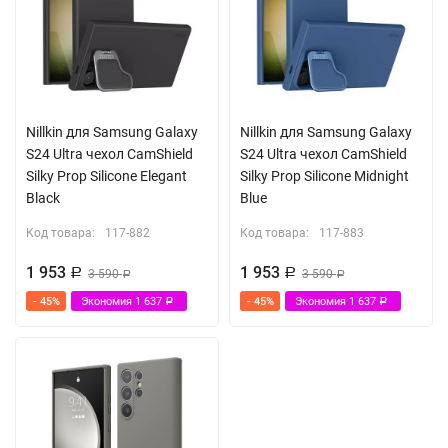
Nillkin для Samsung Galaxy
Nillkin для Samsung Galaxy
S24 Ultra чехол CamShield
S24 Ultra чехол CamShield
Silky Prop Silicone Elegant
Silky Prop Silicone Midnight
Black
Blue
Код товара:
117-882
Код товара:
117-883
1 953
1 953
Р
3 590
Р
3 590
Р
Р
- 45%
Экономия
1 637
- 45%
Экономия
1 637
Р
Р