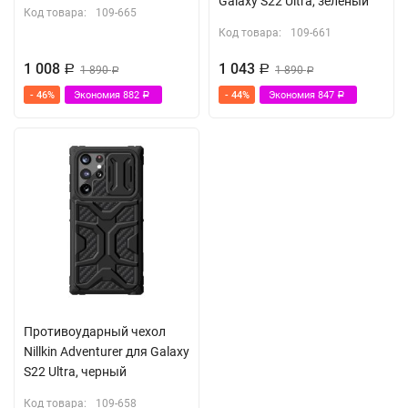
Galaxy S22 Ultra, зеленый
Код товара:
109-665
Код товара:
109-661
1 008
1 043
Р
1 890
Р
1 890
Р
Р
- 46%
Экономия
882
- 44%
Экономия
847
Р
Р
Противоударный чехол
Nillkin Adventurer для Galaxy
S22 Ultra, черный
Код товара:
109-658