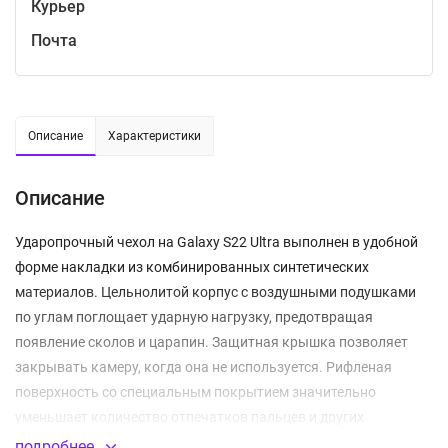
Курьер
Почта
Описание
Характеристики
Описание
Ударопрочный чехол на Galaxy S22 Ultra выполнен в удобной
форме накладки из комбинированных синтетических
материалов. Цельнолитой корпус с воздушными подушками
по углам поглощает ударную нагрузку, предотвращая
появление сколов и царапин. Защитная крышка позволяет
закрывать камеру, когда она не используется. Рифленая
поверхность со специальным покрытием значительно
уменьшает количество отпечатков пальцев и других
загрязнений.
подробнее