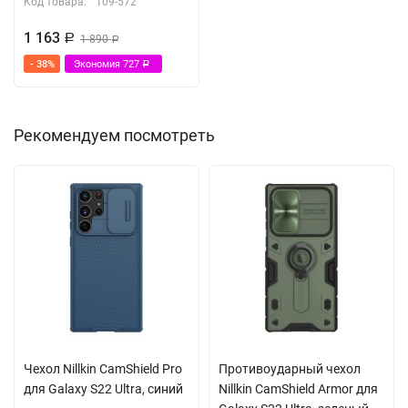
Код товара:
109-572
1 163
Р
1 890
Р
- 38%
Экономия
727
Р
Рекомендуем посмотреть
Чехол Nillkin CamShield Pro
Противоударный чехол
для Galaxy S22 Ultra, синий
Nillkin CamShield Armor для