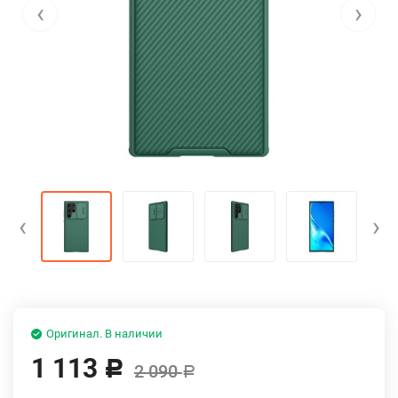
‹
›
‹
›
Оригинал. В наличии
1 113
Р
2 090
Р