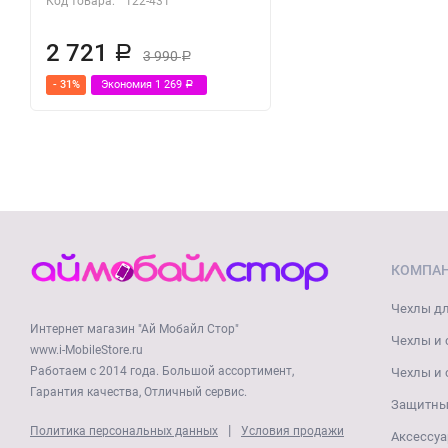
Код товара:
122-431
2 721
Р
3 990
Р
- 31%
Экономия
1 269
Р
КОМПА
Чехлы дл
Интернет магазин "Ай Мобайл Стор"
Чехлы и 
www.i-MobileStore.ru
Работаем с 2014 года. Большой ассортимент,
Чехлы и 
Гарантия качества, Отличный сервис.
Защитные
|
Политика персональных данных
Условия продажи
Аксессуа