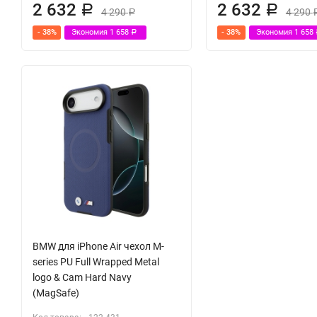
2 632
2 632
Р
Р
4 290
4 290
Р
- 38%
Экономия
1 658
- 38%
Экономия
1 658
Р
BMW для iPhone Air чехол M-
series PU Full Wrapped Metal
logo & Cam Hard Navy
(MagSafe)