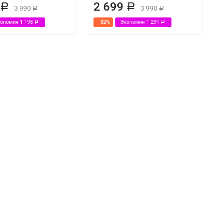
2
2 699
Р
Р
3 990
3 990
Р
Р
кономия
1 198
- 32%
Экономия
1 291
Р
Р