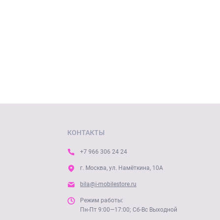
КОНТАКТЫ
+7 966 306 24 24
г. Москва, ул. Намёткина, 10А
bila@i-mobilestore.ru
Режим работы:
Пн-Пт 9:00—17:00; Сб-Вс Выходной