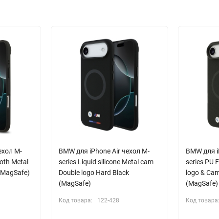
ехол M-
BMW для iPhone Air чехол M-
BMW для i
oth Metal
series Liquid silicone Metal cam
series PU 
 (MagSafe)
Double logo Hard Black
logo & Ca
(MagSafe)
(MagSafe)
Код товара:
122-428
Код товара