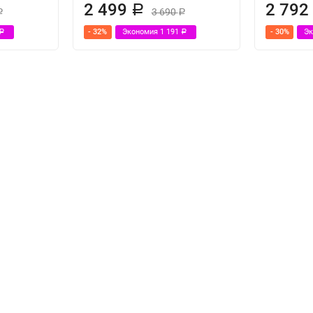
2 499
2 79
Р
3 690
Р
Р
- 32%
Экономия
1 191
- 30%
Э
Р
Р