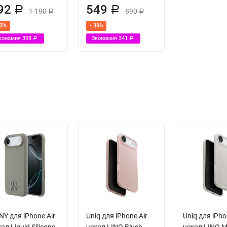
92
549
Р
Р
1 190
890
Р
Р
33%
- 38%
кономия
398
Экономия
341
Р
Р
Y для iPhone Air
Uniq для iPhone Air
Uniq для iPho
ол Liquid Silicone
чехол LINO Blush
чехол LINO M