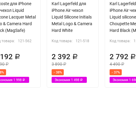
coste для iPhone
Karl Lagerfeld для
Karl Lagerfel
 чехол Liquid
iPhone Air чехол
iPhone Air че
icone Lacquer Metal
Liquid Silicone Initials
Liquid silicon
go & Camera Hard
Metal Logo & Camera
Choupette Me
ack (MagSafe)
Hard White
Hard Black (
 товара:
121-562
Код товара:
121-518
Код товара:
1
 192
2 392
2 792
Р
Р
190
3 890
4 490
Р
Р
Р
38%
- 38%
- 37%
кономия
1 998
Экономия
1 498
Экономия
1 6
Р
Р