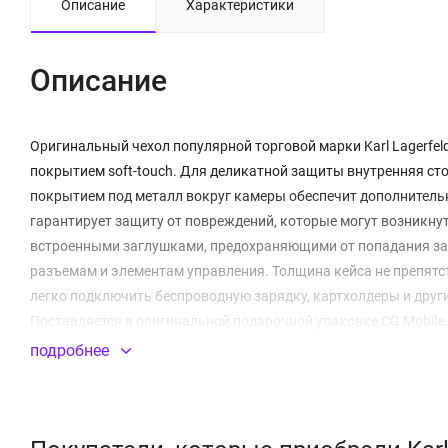
Описание
Характеристики
Описание
Оригинальный чехол популярной торговой марки Karl Lagerfel
покрытием soft-touch. Для деликатной защиты внутренняя ст
покрытием под металл вокруг камеры обеспечит дополнительн
гарантирует защиту от повреждений, которые могут возникну
встроенными заглушками, предохраняющими от попадания загр
разъемам и элементам управления. Толщина кейса не препятс
легко подключить беспроводную зарядку, картхолдеры и друг
Поставляется в оригинальной подарочной упаковке CG Mobile.
подробнее
Не скользит в руках
Встроенный магнитный модуль MagSafe