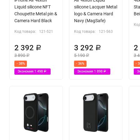
Liquid silicone NFT
silicone Lacquer Metal
Sta
Choupette Metal pin &
logo & Camera Hard
Be
Camera Hard Black
Navy (MagSafe)
Код
Код товара:
121-521
Код товара:
121-563
2 392
3 292
2
Р
Р
3 890
5 190
3 
Р
Р
- 38%
- 36%
- 
Экономия
1 498
Экономия
1 898
Э
Р
Р