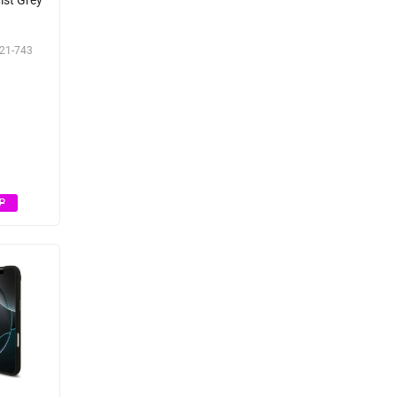
21-743
Р
Р