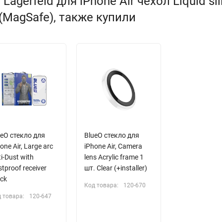
agerfeld для iPhone Air чехол Liquid sil
(MagSafe), также купили
ueO стекло для
BlueO стекло для
one Air, Large arc
iPhone Air, Camera
i-Dust with
lens Acrylic frame 1
tproof receiver
шт. Clear (+installer)
ck
Код товара:
120-670
 товара:
120-647