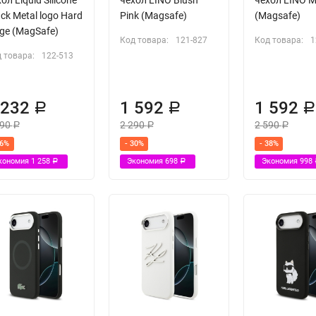
ck Metal logo Hard
Pink (Magsafe)
(Magsafe)
ige (MagSafe)
Код товара:
121-827
Код товара:
1
 товара:
122-513
 232
1 592
1 592
Р
Р
490
2 290
2 590
Р
Р
Р
36%
- 30%
- 38%
кономия
1 258
Экономия
698
Экономия
998
Р
Р