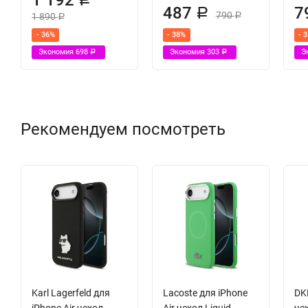
487
7
Р
790
1 890
Р
Р
- 36%
- 38%
- 
Экономия
698
Экономия
303
Э
Р
Р
Рекомендуем посмотреть
Karl Lagerfeld для
Lacoste для iPhone
DKN
iPhone Air чехол
Air чехол Liquid
чех