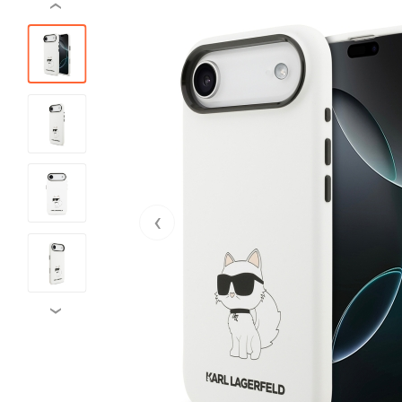
‹
‹
›