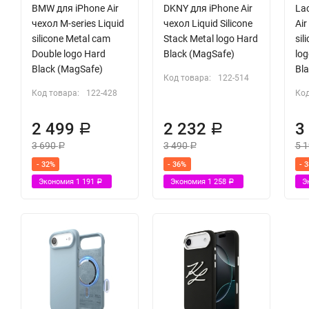
BMW для iPhone Air
DKNY для iPhone Air
La
чехол M-series Liquid
чехол Liquid Silicone
Air
silicone Metal cam
Stack Metal logo Hard
sil
Double logo Hard
Black (MagSafe)
lo
Black (MagSafe)
Bl
Код товара:
122-514
Код товара:
122-428
Код
2 499
2 232
3
Р
Р
3 690
3 490
5 
Р
Р
- 32%
- 36%
- 
Экономия
1 191
Экономия
1 258
Э
Р
Р