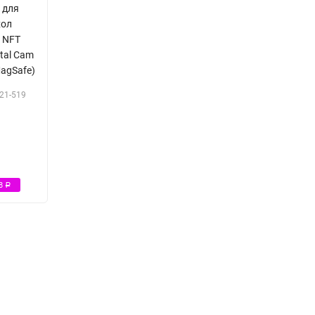
d для
хол
e NFT
tal Cam
MagSafe)
21-519
Р
98
Р