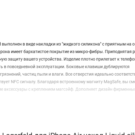
d выполнен в виде накладки из "жидкого силикона" с приятным на 
орона имеет бархатистое покрытие из микро-фибры. Приподнятая 
ую защиту вашего устройства. Изделие плотно прилегает к телефо
ть в повседневной эксплуатации. Боковые клавиши дублируются
язнений, частиц пыли и влаги. Все отверстия идеально соответс
твует NFC сигналу. Благодаря встроенному магниту MagSafe, вы см
ие аксессуары с креплением магсэйф. Дополняет дизайн фирменны