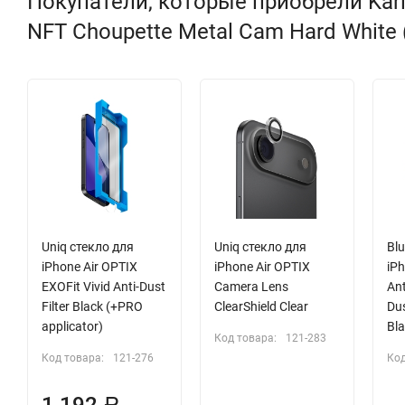
Покупатели, которые приобрели Karl L
NFT Choupette Metal Cam Hard White 
Uniq стекло для
Uniq стекло для
Bl
iPhone Air OPTIX
iPhone Air OPTIX
iPh
EXOFit Vivid Anti-Dust
Camera Lens
Ant
Filter Black (+PRO
ClearShield Clear
Dus
applicator)
Bla
Код товара:
121-283
Код товара:
121-276
Код
1 192
Р