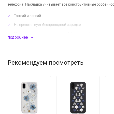
телефона. Накладка учитывает все конструктивные особеннос
Тонкий и легкий
Не препятствует беспроводной зарядке
Материал: искусственная кожа PU, пластик, (полиуретан)
подробнее
Модель:
Dale
Бренд:
Luna Aristo
Рекомендуем посмотреть