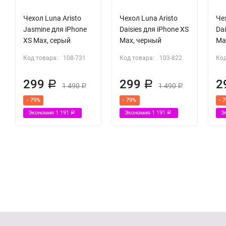
Чехол Luna Aristo
Чехол Luna Aristo
Чех
Jasmine для iPhone
Daisies для iPhone XS
Dai
XS Max, серый
Max, черный
Ma
Код товара:
108-731
Код товара:
103-822
Код
299
299
2
Р
Р
1 490
1 490
Р
Р
- 79%
- 79%
- 
Экономия
1 191
Экономия
1 191
Э
Р
Р