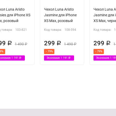
ол Luna Aristo
Чехол Luna Aristo
Чехол Luna A
sies для iPhone XS
Jasmine для iPhone
Jasmine для 
x, розовый
XS Max, розовый
XS Max, чер
 товара:
103-821
Код товара:
108-594
Код товара:
1
99
299
299
Р
Р
Р
1 490
1 490
1
Р
Р
79%
- 79%
- 79%
кономия
1 191
Экономия
1 191
Экономия
1 1
Р
Р