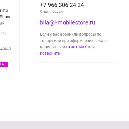
+7 966 306 24 24
risto
Отдел продаж
iPhone
bila@i-mobilestore.ru
ный
08-730
Если у вас возникли вопросы по
товару или при оформлении заказа,
напишите нам
в чат MAX
или
 490
Р
позвоните
.
91
Р