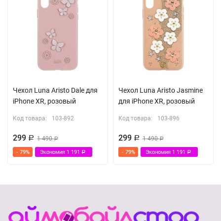
Чехол Luna Aristo Dale для
Чехол Luna Aristo Jasmine
iPhone XR, розовый
для iPhone XR, розовый
Код товара:
103-892
Код товара:
103-896
299
299
Р
1 490
Р
1 490
Р
Р
- 79%
Экономия
1 191
- 79%
Экономия
1 191
Р
Р