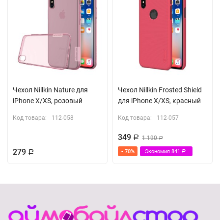
Чехол Nillkin Nature для
Чехол Nillkin Frosted Shield
iPhone X/XS, розовый
для iPhone X/XS, красный
Код товара:
112-058
Код товара:
112-057
349
Р
1 190
Р
279
- 70%
Экономия
841
Р
Р