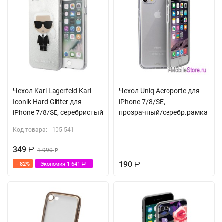
Чехол Karl Lagerfeld Karl
Чехол Uniq Aeroporte для
Iconik Hard Glitter для
iPhone 7/8/SE,
iPhone 7/8/SE, серебристый
прозрачный/серебр.рамка
Код товара:
105-541
349
Р
1 990
Р
190
- 82%
Экономия
1 641
Р
Р