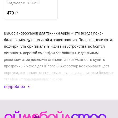
Код товара:
101-235
470
Р
Выбор аксессуаров для техники Apple — это всегда поиск
баланса между эстетикой и надежностью. Пользователи хотят
подчеркнуть оригинальный дизайн устройства, но боятся
оставлять дорогой смартфон без защиты. Идеальным
решением этой дилеммы становится возможность купить
прозрачный чехол для iPhone 8. Аксессуар не скрывает цвет
корпуса, сохраняет тактильные ощущения и при этом бережет
телефон от повседневных рисков.
подробнее
Почему миллионы решают приобрести
прозрачные чехлы?
Главная причина популярности проста: вы покупали айфон
определенного цвета, чтобы видеть его, а не прятать в