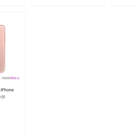
 iPhone
 (с