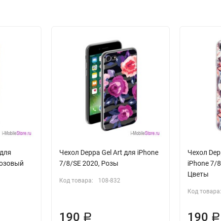
 для
Чехол Deppa Gel Art для iPhone
Чехол Dep
розовый
7/8/SE 2020, Розы
iPhone 7/
Цветы
Код товара:
108-832
Код товара
190
190
Р
Р