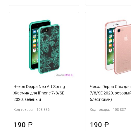
Чехол Deppa Neo Art Spring
Чехол Deppa Chic для
Жасмин для iPhone 7/8/SE
7/8/SE 2020, розовый
2020, зелёный
блестками)
Код товара:
108-836
Код товара:
108-837
190
190
Р
Р