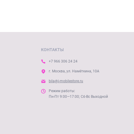
КОНТАКТЫ
+7 966 306 24 24
г. Москва, ул. Намёткина, 10А
bila@i-mobilestore.ru
Режим работы:
Пн-Пт 9:00—17:00; Сб-Вс Выходной