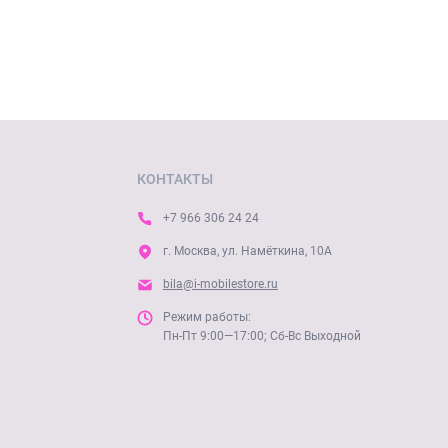
КОНТАКТЫ
+7 966 306 24 24
г. Москва, ул. Намёткина, 10А
bila@i-mobilestore.ru
Режим работы:
Пн-Пт 9:00—17:00; Сб-Вс Выходной