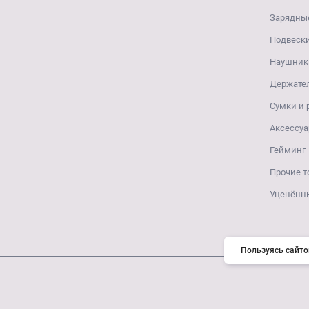
Зарядные
Подвеск
Наушники
Держате
Сумки и
Аксессуа
Гейминг
Прочие т
Уценённ
Пользуясь сайто