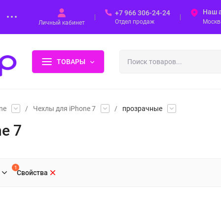
Наш 
+7 966 306-24-24
Отдел продаж
Москва
Личный кабинет
ТОВАРЫ
ne
/
Чехлы для iPhone 7
/
прозрачные
e 7
1
Свойства