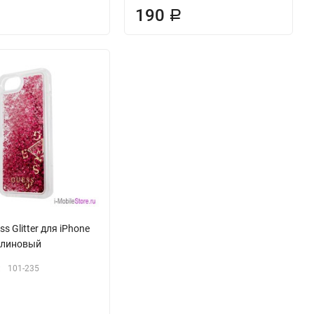
190
Р
s Glitter для iPhone
алиновый
:
101-235