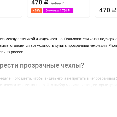
470
Р
2 190
Р
470
Р
- 78%
Экономия
1 720
Р
анса между эстетикой и надежностью. Пользователи хотят подчеркн
ммы становится возможность купить прозрачный чехол для iPhone 
евных рисков.
рести прозрачные чехлы?
еделенного цвета, чтобы видеть его, а не прятать в непрозрачный
актически незаметна глазу. Это выбор минималистов, которые цен
преимуществ:
ется с любой одеждой и стилем.