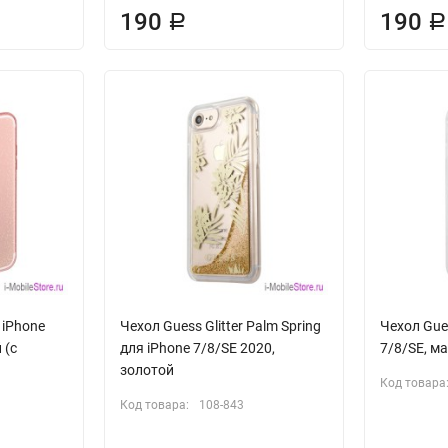
190
190
Р
Р
 iPhone
Чехол Guess Glitter Palm Spring
Чехол Gues
 (с
для iPhone 7/8/SE 2020,
7/8/SE, м
золотой
Код товара
Код товара:
108-843