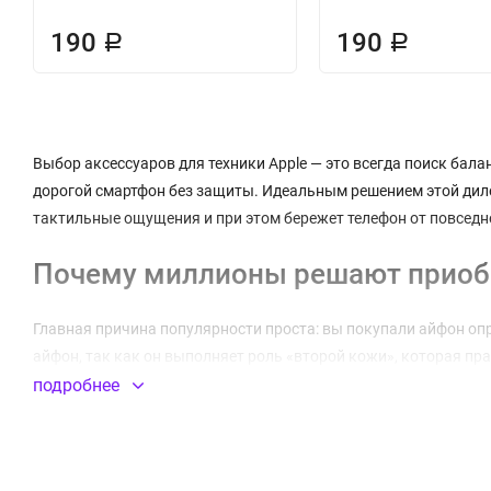
190
190
Р
Р
Выбор аксессуаров для техники Apple — это всегда поиск бал
дорогой смартфон без защиты. Идеальным решением этой диле
тактильные ощущения и при этом бережет телефон от повседн
Почему миллионы решают приоб
Главная причина популярности проста: вы покупали айфон опр
айфон, так как он выполняет роль «второй кожи», которая пр
редкий оттенок устройства, будь то Deep Purple или Sierra Blue.
подробнее
Кроме эстетики, такой аксессуар имеет ряд функциональных 
Универсальность:
Прозрачный силикон или пластик сочета