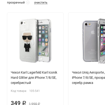
очистить
прозрачный
Чехол Karl Lagerfeld Karl Iconik
Чехол Uniq Aeroporte
Hard Glitter для iPhone 7/8/SE,
iPhone 7/8/SE, проз
серебристый
серебр.рамка
Код товара:
105-541
349
Р
1 990
Р