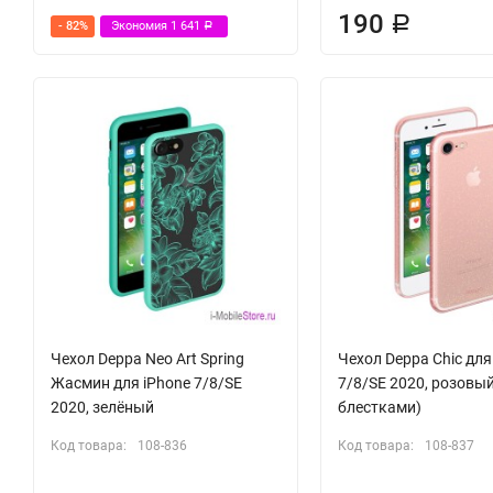
190
Р
- 82%
Экономия
1 641
Р
Чехол Deppa Neo Art Spring
Чехол Deppa Chic для
Жасмин для iPhone 7/8/SE
7/8/SE 2020, розовый
2020, зелёный
блестками)
Код товара:
108-836
Код товара:
108-837