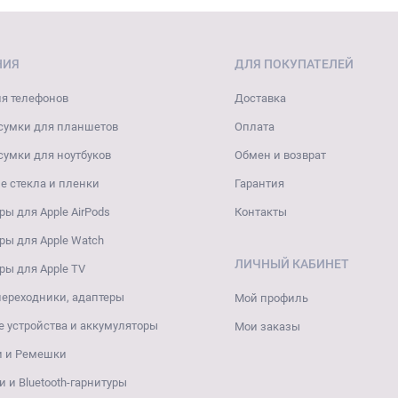
почти не утяжеляет телефон.
лей разработаны с учетом магнитного кольца.
НИЯ
ДЛЯ ПОКУПАТЕЛЕЙ
пожелтение
я телефонов
Доставка
сумки для планшетов
Оплата
ля iPhone 7 — это изменение цвета со временем. Любой дешевый ак
сумки для ноутбуков
Обмен и возврат
 стекла и пленки
Гарантия
е испортится через месяц?
ры для Apple AirPods
Контакты
ры для Apple Watch
т выбрать эксперты, — это прозрачный чехол для айфона с жестк
ЛИЧНЫЙ КАБИНЕТ
ры для Apple TV
, так как это жесткий пластик с абсолютной цветоустойчивостью.
переходники, адаптеры
Мой профиль
ссуаров добавляют в состав силикона специальные УФ-стабилизат
 устройства и аккумуляторы
Мои заказы
и и Ремешки
 чехлы без цветного рисунка на торцах, так как краситель вступа
 и Bluetooth-гарнитуры