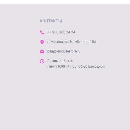
КОНТАКТЫ
+7 966 306 24 24
г. Москва, ул. Намёткина, 10А
сессуар из термополиуретана (ТПУ) рано или поздно желтеет
bila@i-mobilestore.ru
Режим работы:
Пн-Пт 9:00—17:00; Сб-Вс Выходной
ой спинкой (поликарбонат) и мягкими боковыми вставками
 Мягкий обод при этом амортизирует удары и упрощает
оры и синие пигменты, замедляющие процесс окисления.
ет в реакцию быстрее, чем чистый материал.