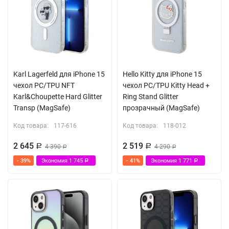
Karl Lagerfeld для iPhone 15
Hello Kitty для iPhone 15
чехол PC/TPU NFT
чехол PC/TPU Kitty Head +
Karl&Choupette Hard Glitter
Ring Stand Glitter
Transp (MagSafe)
прозрачный (MagSafe)
Код товара:
117-616
Код товара:
118-012
2 645
2 519
Р
4 390
Р
4 290
Р
Р
- 39%
Экономия
1 745
- 41%
Экономия
1 771
Р
Р