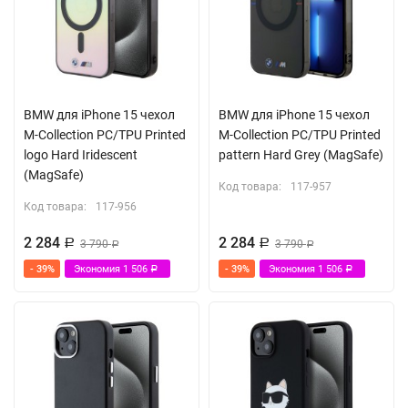
BMW для iPhone 15 чехол
BMW для iPhone 15 чехол
M-Collection PC/TPU Printed
M-Collection PC/TPU Printed
logo Hard Iridescent
pattern Hard Grey (MagSafe)
(MagSafe)
Код товара:
117-957
Код товара:
117-956
2 284
2 284
Р
3 790
Р
3 790
Р
Р
- 39%
Экономия
1 506
- 39%
Экономия
1 506
Р
Р