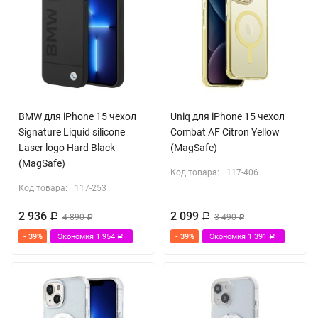
BMW для iPhone 15 чехол
Uniq для iPhone 15 чехол
Signature Liquid silicone
Combat AF Citron Yellow
Laser logo Hard Black
(MagSafe)
(MagSafe)
Код товара:
117-406
Код товара:
117-253
2 936
2 099
Р
4 890
Р
3 490
Р
Р
- 39%
Экономия
1 954
- 39%
Экономия
1 391
Р
Р