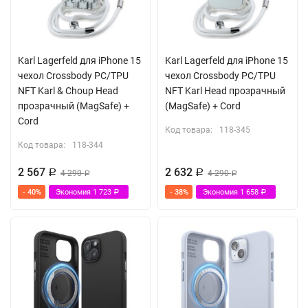
Karl Lagerfeld для iPhone 15
Karl Lagerfeld для iPhone 15
чехол Crossbody PC/TPU
чехол Crossbody PC/TPU
NFT Karl & Choup Head
NFT Karl Head прозрачный
прозрачный (MagSafe) +
(MagSafe) + Cord
Cord
Код товара:
118-345
Код товара:
118-344
2 567
2 632
Р
4 290
Р
4 290
Р
Р
- 40%
Экономия
1 723
- 38%
Экономия
1 658
Р
Р