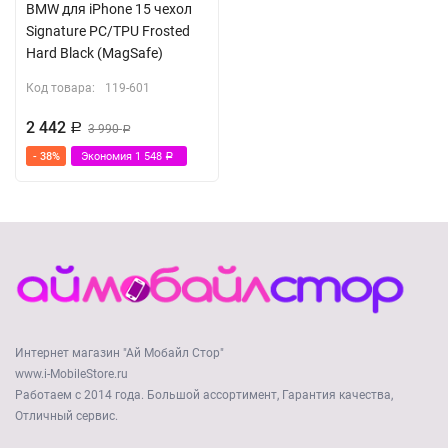
BMW для iPhone 15 чехол
Signature PC/TPU Frosted
Hard Black (MagSafe)
Код товара:
119-601
2 442
Р
3 990
Р
- 38%
Экономия
1 548
Р
Интернет магазин "Ай Мобайл Стор"
www.i-MobileStore.ru
Работаем с 2014 года. Большой ассортимент, Гарантия качества,
Отличный сервис.