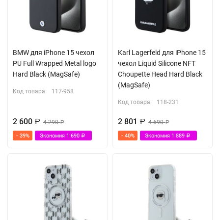
BMW для iPhone 15 чехол
Karl Lagerfeld для iPhone 15
PU Full Wrapped Metal logo
чехол Liquid Silicone NFT
Hard Black (MagSafe)
Choupette Head Hard Black
(MagSafe)
Код товара:
117-958
Код товара:
118-231
2 600
2 801
Р
4 290
Р
4 690
Р
Р
- 39%
Экономия
1 690
- 40%
Экономия
1 889
Р
Р