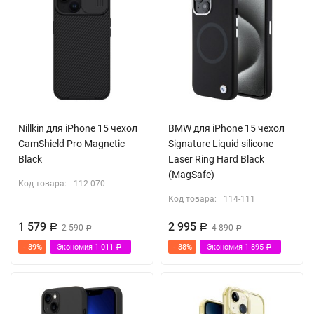
Nillkin для iPhone 15 чехол
BMW для iPhone 15 чехол
CamShield Pro Magnetic
Signature Liquid silicone
Black
Laser Ring Hard Black
(MagSafe)
Код товара:
112-070
Код товара:
114-111
1 579
2 995
Р
2 590
Р
4 890
Р
Р
- 39%
Экономия
1 011
- 38%
Экономия
1 895
Р
Р