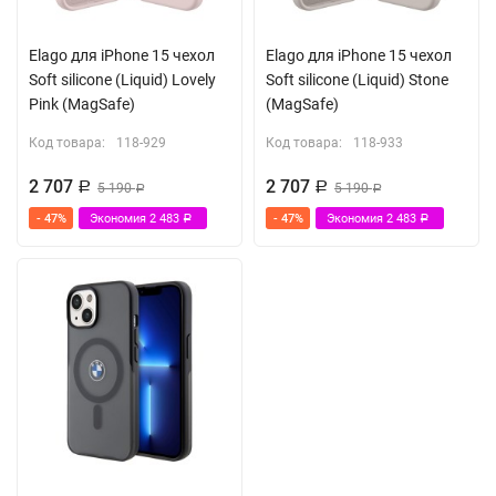
Elago для iPhone 15 чехол
Elago для iPhone 15 чехол
Soft silicone (Liquid) Lovely
Soft silicone (Liquid) Stone
Pink (MagSafe)
(MagSafe)
Код товара:
118-929
Код товара:
118-933
2 707
2 707
Р
5 190
Р
5 190
Р
Р
- 47%
Экономия
2 483
- 47%
Экономия
2 483
Р
Р