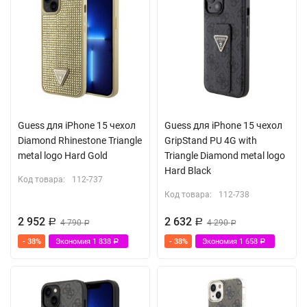
Guess для iPhone 15 чехол
Guess для iPhone 15 чехол
Diamond Rhinestone Triangle
GripStand PU 4G with
metal logo Hard Gold
Triangle Diamond metal logo
Hard Black
Код товара:
112-737
Код товара:
112-738
2 952
2 632
Р
4 790
Р
4 290
Р
Р
- 38%
Экономия
1 838
- 38%
Экономия
1 658
Р
Р