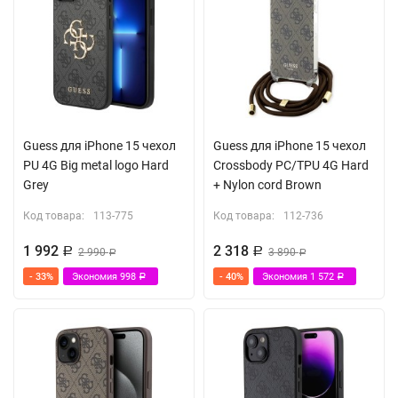
Guess для iPhone 15 чехол
Guess для iPhone 15 чехол
PU 4G Big metal logo Hard
Crossbody PC/TPU 4G Hard
Grey
+ Nylon cord Brown
Код товара:
113-775
Код товара:
112-736
1 992
2 318
Р
2 990
Р
3 890
Р
Р
- 33%
Экономия
998
- 40%
Экономия
1 572
Р
Р