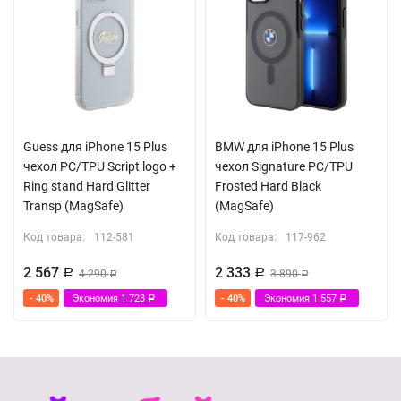
Guess для iPhone 15 Plus
BMW для iPhone 15 Plus
чехол PC/TPU Script logo +
чехол Signature PC/TPU
Ring stand Hard Glitter
Frosted Hard Black
Transp (MagSafe)
(MagSafe)
Код товара:
112-581
Код товара:
117-962
2 567
2 333
Р
4 290
Р
3 890
Р
Р
- 40%
Экономия
1 723
- 40%
Экономия
1 557
Р
Р