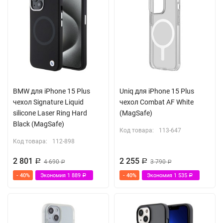
BMW для iPhone 15 Plus
Uniq для iPhone 15 Plus
чехол Signature Liquid
чехол Combat AF White
silicone Laser Ring Hard
(MagSafe)
Black (MagSafe)
Код товара:
113-647
Код товара:
112-898
2 801
2 255
Р
4 690
Р
3 790
Р
Р
- 40%
Экономия
1 889
- 40%
Экономия
1 535
Р
Р