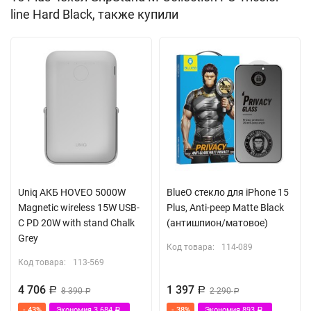
line Hard Black, также купили
Uniq АКБ HOVEO 5000W
BlueO стекло для iPhone 15
Magnetic wireless 15W USB-
Plus, Anti-peep Matte Black
C PD 20W with stand Chalk
(антишпион/матовое)
Grey
Код товара:
114-089
Код товара:
113-569
4 706
1 397
Р
8 390
Р
2 290
Р
Р
- 43%
Экономия
3 684
- 38%
Экономия
893
Р
Р