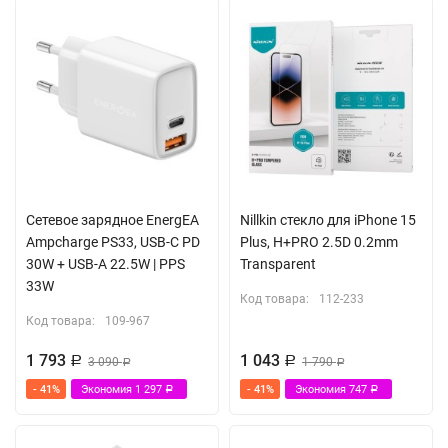
Сетевое зарядное EnergEA
Nillkin стекло для iPhone 15
Ampcharge PS33, USB-C PD
Plus, H+PRO 2.5D 0.2mm
30W + USB-A 22.5W | PPS
Transparent
33W
Код товара:
112-233
Код товара:
109-967
1 793
1 043
Р
3 090
Р
1 790
Р
Р
- 41%
Экономия
1 297
- 41%
Экономия
747
Р
Р