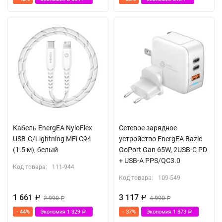
Кабель EnergEA NyloFlex
Сетевое зарядное
USB-С/Lightning MFi C94
устройство EnergEA Bazic
(1.5 м), белый
GoPort Gan 65W, 2USB-C PD
+ USB-A PPS/QC3.0
Код товара:
111-944
Код товара:
109-549
1 661
3 117
Р
2 990
Р
4 990
Р
Р
- 44%
Экономия
1 329
- 37%
Экономия
1 873
Р
Р