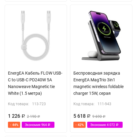
EnergEA Кабель FLOW USB-
Беспроводная зарядка
C to USB-C PD240W 5A
EnergEA MagTrio 3in1
Nanoweave Magnetic tie
magnetic wireless foldable
White (1.5 метра)
charger 15W, серая
Код товара:
113-723
Код товара:
111-943
1 226
5 618
Р
2 190
Р
9 690
Р
Р
- 44%
Экономия
964
- 42%
Экономия
4 072
Р
Р