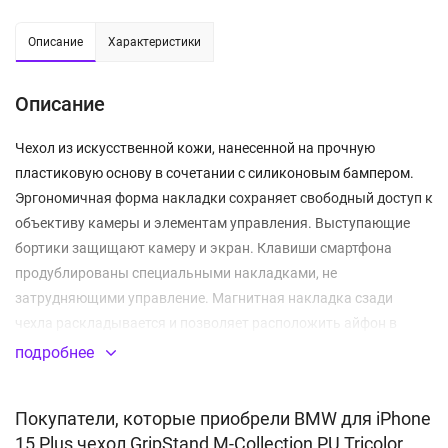
Описание
Характеристики
Описание
Чехол из искусственной кожи, нанесенной на прочную
пластиковую основу в сочетании с силиконовым бампером.
Эргономичная форма накладки сохраняет свободный доступ к
объективу камеры и элементам управления. Выступающие
бортики защищают камеру и экран. Клавиши смартфона
продублированы специальными накладками, не
затрудняющими управление. Магнитная накладка сзади
чехла раскладывается и позволяет расположить айфон в
удобном положении на любой горизонтальной поверхности.
подробнее
Функция подставки
Покупатели, которые приобрели BMW для iPhone
15 Plus чехол GripStand M-Collection PU Tricolor