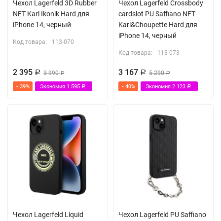
Чехол Lagerfeld 3D Rubber
Чехол Lagerfeld Crossbody
NFT Karl Ikonik Hard для
cardslot PU Saffiano NFT
iPhone 14, черный
Karl&Choupette Hard для
iPhone 14, черный
Код товара:
113-070
Код товара:
113-073
2 395
3 167
Р
3 990
Р
5 290
Р
Р
- 39%
Экономия
1 595
- 40%
Экономия
2 123
Р
Р
Чехол Lagerfeld Liquid
Чехол Lagerfeld PU Saffiano