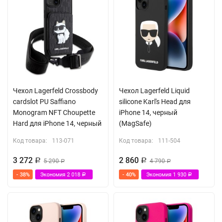
Чехол Lagerfeld Crossbody
Чехол Lagerfeld Liquid
cardslot PU Saffiano
silicone Karl's Head для
Monogram NFT Choupette
iPhone 14, черный
Hard для iPhone 14, черный
(MagSafe)
Код товара:
113-071
Код товара:
111-504
3 272
2 860
Р
5 290
Р
4 790
Р
Р
- 38%
Экономия
2 018
- 40%
Экономия
1 930
Р
Р