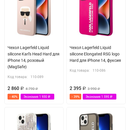
Чехол Lagerfeld Liquid
Чехол Lagerfeld Liquid
silicone Karl's Head Hard для
silicone Elongated RSG logo
iPhone 14, розовый
Hard для iPhone 14, фуксия
(MagSafe)
Код товара:
110-086
Код товара:
110-089
2 860
2 395
Р
4 790
Р
3 990
Р
Р
- 40%
Экономия
1 930
- 39%
Экономия
1 595
Р
Р