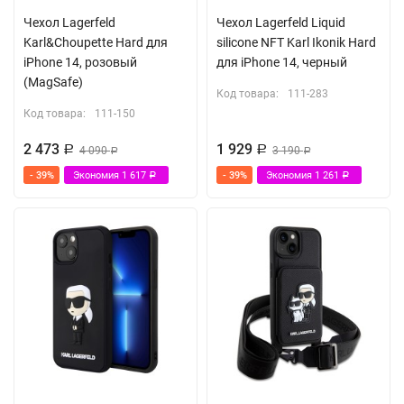
Чехол Lagerfeld
Чехол Lagerfeld Liquid
Karl&Choupette Hard для
silicone NFT Karl Ikonik Hard
iPhone 14, розовый
для iPhone 14, черный
(MagSafe)
Код товара:
111-283
Код товара:
111-150
2 473
1 929
Р
4 090
Р
3 190
Р
Р
- 39%
Экономия
1 617
- 39%
Экономия
1 261
Р
Р