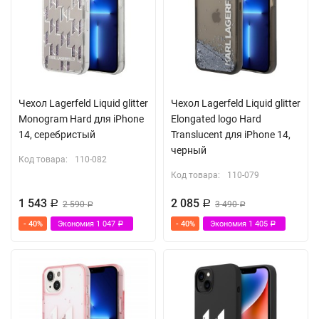
Чехол Lagerfeld Liquid glitter
Чехол Lagerfeld Liquid glitter
Monogram Hard для iPhone
Elongated logo Hard
14, серебристый
Translucent для iPhone 14,
черный
Код товара:
110-082
Код товара:
110-079
1 543
2 085
Р
2 590
Р
3 490
Р
Р
- 40%
Экономия
1 047
- 40%
Экономия
1 405
Р
Р