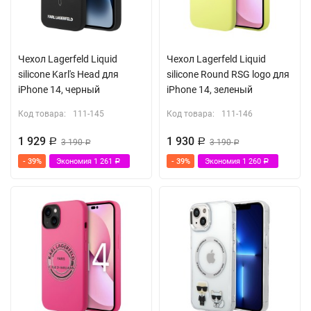
Чехол Lagerfeld Liquid
Чехол Lagerfeld Liquid
silicone Karl's Head для
silicone Round RSG logo для
iPhone 14, черный
iPhone 14, зеленый
Код товара:
111-145
Код товара:
111-146
1 929
1 930
Р
3 190
Р
3 190
Р
Р
- 39%
Экономия
1 261
- 39%
Экономия
1 260
Р
Р