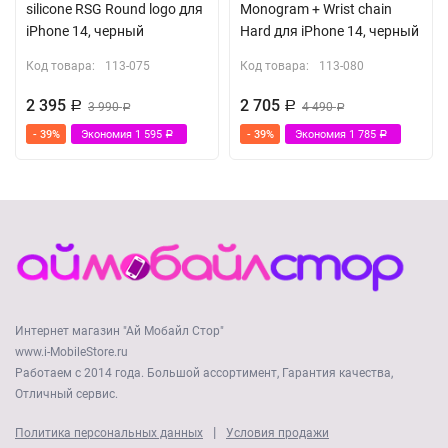
silicone RSG Round logo для
Monogram + Wrist chain
iPhone 14, черный
Hard для iPhone 14, черный
Код товара:
113-075
Код товара:
113-080
2 395
2 705
Р
3 990
Р
4 490
Р
Р
- 39%
Экономия
1 595
- 39%
Экономия
1 785
Р
Р
Интернет магазин "Ай Мобайл Стор"
www.i-MobileStore.ru
Работаем с 2014 года. Большой ассортимент, Гарантия качества,
Отличный сервис.
|
Политика персональных данных
Условия продажи