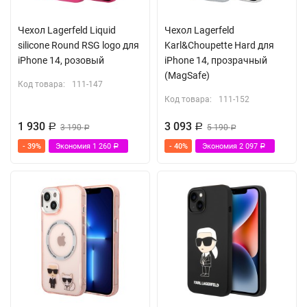
Чехол Lagerfeld Liquid
Чехол Lagerfeld
silicone Round RSG logo для
Karl&Choupette Hard для
iPhone 14, розовый
iPhone 14, прозрачный
(MagSafe)
Код товара:
111-147
Код товара:
111-152
1 930
3 093
Р
3 190
Р
5 190
Р
Р
- 39%
Экономия
1 260
- 40%
Экономия
2 097
Р
Р