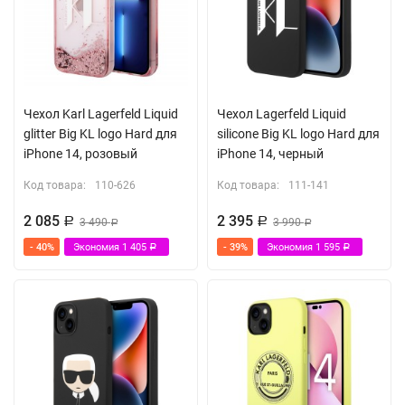
Чехол Karl Lagerfeld Liquid
Чехол Lagerfeld Liquid
glitter Big KL logo Hard для
silicone Big KL logo Hard для
iPhone 14, розовый
iPhone 14, черный
Код товара:
110-626
Код товара:
111-141
2 085
2 395
Р
3 490
Р
3 990
Р
Р
- 40%
Экономия
1 405
- 39%
Экономия
1 595
Р
Р