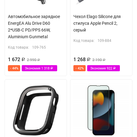
Автомобильное зарядное
Чехол Elago Silicone для
EnergEA Alu Drive D60
стилуса Apple Pencil 2,
2*USB-C PD/PPS 66W,
серый
Aluminium Gunmetal
Код товара:
109-884
Код товара:
109-765
1 672
1 268
Р
2 990
Р
2 190
Р
Р
- 44%
Экономия
1 318
- 42%
Экономия
922
Р
Р