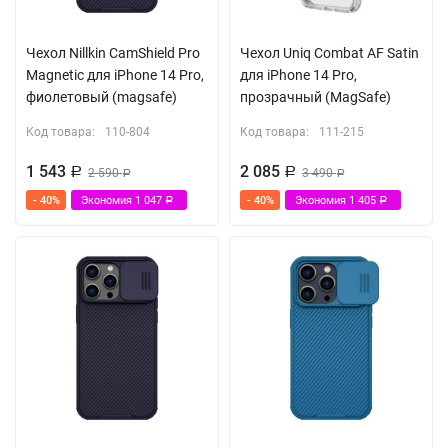
Чехол Nillkin CamShield Pro
Чехол Uniq Combat AF Satin
Magnetic для iPhone 14 Pro,
для iPhone 14 Pro,
фиолетовый (magsafe)
прозрачный (MagSafe)
Код товара:
110-804
Код товара:
111-215
1 543
2 085
Р
2 590
Р
3 490
Р
Р
- 40%
Экономия
1 047
- 40%
Экономия
1 405
Р
Р