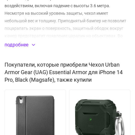
воздействиям, включая падение с высоты 3.6 метра.
Несмотря на высокий уровень защиты, чехол имеет
небольшой вес и толщину. Приподнятый бампер не позволит
поцарапать экран о поверхность, защитный ободок вокруг
камер предотвратит появление царапин на объективах. Во
внутреннюю часть корпуса встроены магниты для надежного
подробнее
сцепления с устройствами MagSafe.
Покупатели, которые приобрели Чехол Urban
Ударопрочный
Armor Gear (UAG) Essential Armor для iPhone 14
Устойчив к падениям с высоты до 3.6 метра
Pro, Black (Magsafe), также купили
Встроенный магнитный модуль MagSafe
Материал:
пластик
, термополиуретан (PC/TPU)