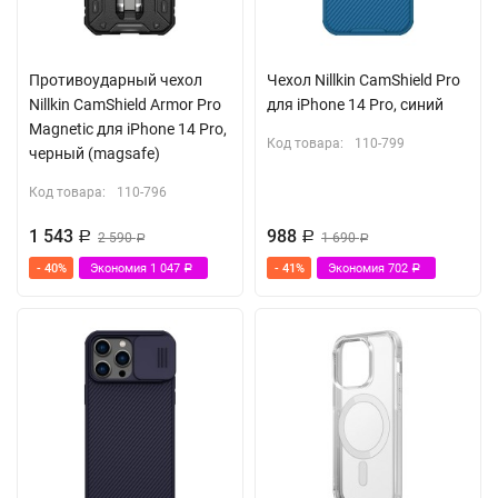
Противоударный чехол
Чехол Nillkin CamShield Pro
Nillkin CamShield Armor Pro
для iPhone 14 Pro, синий
Magnetic для iPhone 14 Pro,
Код товара:
110-799
черный (magsafe)
Код товара:
110-796
1 543
988
Р
2 590
Р
1 690
Р
Р
- 40%
Экономия
1 047
- 41%
Экономия
702
Р
Р