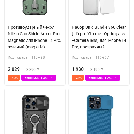
Противоударный чехол
Набор Uniq Bundle 360 Clear
Nillkin CamShield Armor Pro
(Lifepro Xtreme +Optix glass
Magnetic для iPhone 14 Pro,
+Camera lens) для iPhone 14
зеленый (magsafe)
Pro, прозрачный
Код товара:
110-798
Код товара:
110-907
2 029
1 930
Р
3 390
Р
3 190
Р
Р
- 40%
Экономия
1 361
- 39%
Экономия
1 260
Р
Р