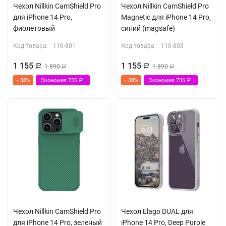
Чехол Nillkin CamShield Pro
Чехол Nillkin CamShield Pro
для iPhone 14 Pro,
Magnetic для iPhone 14 Pro,
фиолетовый
синий (magsafe)
Код товара:
110-801
Код товара:
110-803
1 155
1 155
Р
1 890
Р
1 890
Р
Р
- 38%
Экономия
735
- 38%
Экономия
735
Р
Р
Чехол Nillkin CamShield Pro
Чехол Elago DUAL для
для iPhone 14 Pro, зеленый
iPhone 14 Pro, Deep Purple