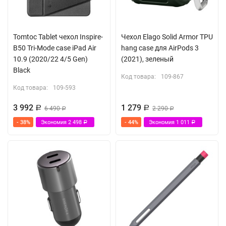
Tomtoc Tablet чехол Inspire-
Чехол Elago Solid Armor TPU
B50 Tri-Mode case iPad Air
hang case для AirPods 3
10.9 (2020/22 4/5 Gen)
(2021), зеленый
Black
Код товара:
109-867
Код товара:
109-593
3 992
1 279
Р
6 490
Р
2 290
Р
Р
- 38%
Экономия
2 498
- 44%
Экономия
1 011
Р
Р