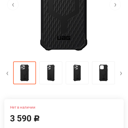
‹
›
‹
›
Нет в наличии
3 590
Р