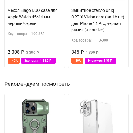
Чехол Elago DUO case для
Защитное стекло Uniq
Apple Watch 45/44 мм,
OPTIX Vision care (anti-blue)
черный/серый
для iPhone 14 Pro, черная
рамка (+installer)
Код товара:
109-853
Код товара:
110-000
2 008
845
Р
3 390
Р
1 390
Р
Р
- 40%
Экономия
1 382
- 39%
Экономия
545
Р
Р
Рекомендуем посмотреть