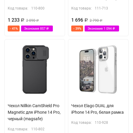
Код товара:
110-800
Код товара:
111-713
1 233
1 696
Р
2 090
Р
2 790
Р
Р
- 41%
Экономия
857
- 39%
Экономия
1 094
Р
Р
Чехол Nillkin CamShield Pro
Чехол Elago DUAL для
Magnetic для iPhone 14 Pro,
iPhone 14 Pro, белая рамка
черный (magsafe)
Код товара:
110-928
Код товара:
110-802