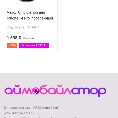
Чехол Uniq Clarion для
iPhone 14 Pro, прозрачный
Код товара:
109-976
1 698
Р
2 790
Р
- 39%
Экономия
1 092
Р
Интернет магазин "Ай Мобайл Стор"
www.i-MobileStore.ru