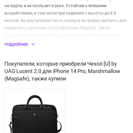
на ощупь и не скользит в руке. Устойчив к внешним
воздействиям, в том числе при падениях с высоты до 4.8
метров. Во внутреннюю часть корпуса встроены магниты для
надежного сцепления с устройствами MagSafe. Легко
очищается от загрязнений, не препятствует беспроводной
зарядке и сигналам NFC. Приподнятый бампер не позволит
подробнее
поцарапать экран о поверхность, защитный ободок вокруг
камер предотвратит появление царапин на объективах.
Покупатели, которые приобрели Чехол [U] by
UAG Lucent 2.0 для iPhone 14 Pro, Marshmallow
Встроенный магнитный модуль MagSafe
(Magsafe), также купили
Не скользит в руках, приятный на ощупь
Материал:
термополиуретан
(TPU) + пластик (PC)