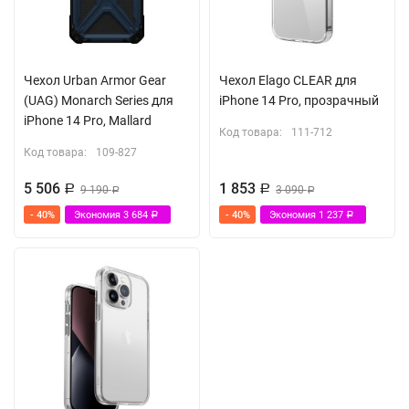
Чехол Urban Armor Gear
Чехол Elago CLEAR для
(UAG) Monarch Series для
iPhone 14 Pro, прозрачный
iPhone 14 Pro, Mallard
Код товара:
111-712
Код товара:
109-827
5 506
1 853
Р
9 190
Р
3 090
Р
Р
- 40%
Экономия
3 684
- 40%
Экономия
1 237
Р
Р