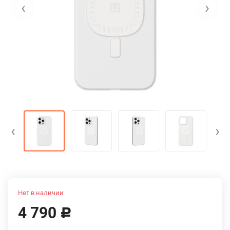
‹
›
‹
›
Нет в наличии
4 790
Р