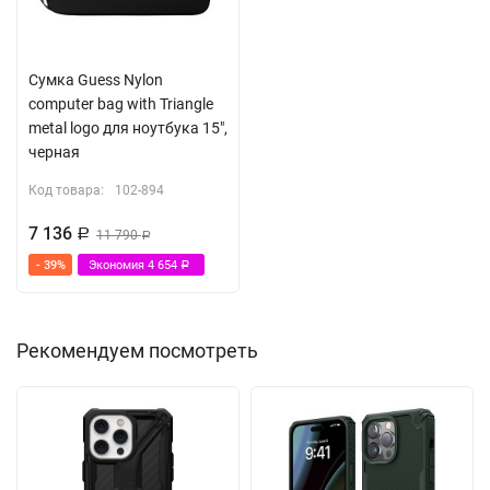
Сумка Guess Nylon
computer bag with Triangle
metal logo для ноутбука 15",
черная
Код товара:
102-894
7 136
Р
11 790
Р
- 39%
Экономия
4 654
Р
Рекомендуем посмотреть