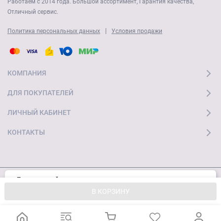
Работаем с 2014 года. Большой ассортимент, Гарантия качества,
Отличный сервис.
|
Политика персональных данных
Условия продажи
КОМПАНИЯ
ДЛЯ ПОКУПАТЕЛЕЙ
ЛИЧНЫЙ КАБИНЕТ
КОНТАКТЫ
Пользуясь сайтом, вы соглашаетесь с
Хорошо
© 2026 "Ай Мобайл Стор" Все права защищены
использованием cookies и
Политикой
В КОРЗИНУ
конфиденциальности.