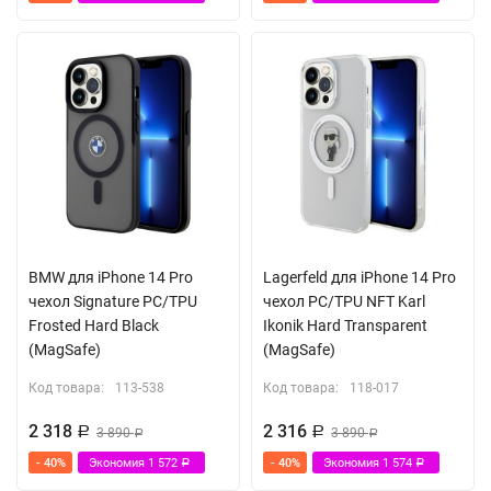
BMW для iPhone 14 Pro
Lagerfeld для iPhone 14 Pro
чехол Signature PC/TPU
чехол PC/TPU NFT Karl
Frosted Hard Black
Ikonik Hard Transparent
(MagSafe)
(MagSafe)
Код товара:
113-538
Код товара:
118-017
2 318
2 316
Р
3 890
Р
3 890
Р
Р
- 40%
Экономия
1 572
- 40%
Экономия
1 574
Р
Р