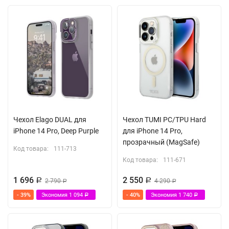
Чехол Elago DUAL для
Чехол TUMI PC/TPU Hard
iPhone 14 Pro, Deep Purple
для iPhone 14 Pro,
прозрачный (MagSafe)
Код товара:
111-713
Код товара:
111-671
1 696
2 550
Р
2 790
Р
4 290
Р
Р
- 39%
Экономия
1 094
- 40%
Экономия
1 740
Р
Р