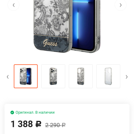
‹
›
‹
›
Оригинал. В наличии
1 388
Р
2 290
Р