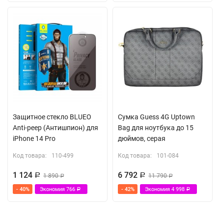
Защитное стекло BLUEO
Сумка Guess 4G Uptown
Anti-peep (Антишпион) для
Bag для ноутбука до 15
iPhone 14 Pro
дюймов, серая
Код товара:
110-499
Код товара:
101-084
1 124
6 792
Р
1 890
Р
11 790
Р
Р
- 40%
Экономия
766
- 42%
Экономия
4 998
Р
Р