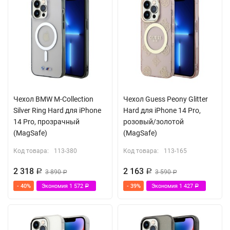
Чехол BMW M-Collection
Чехол Guess Peony Glitter
Silver Ring Hard для iPhone
Hard для iPhone 14 Pro,
14 Pro, прозрачный
розовый/золотой
(MagSafe)
(MagSafe)
Код товара:
113-380
Код товара:
113-165
2 318
2 163
Р
3 890
Р
3 590
Р
Р
- 40%
Экономия
1 572
- 39%
Экономия
1 427
Р
Р