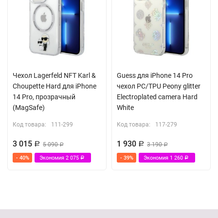
Чехол Lagerfeld NFT Karl &
Guess для iPhone 14 Pro
Choupette Hard для iPhone
чехол PC/TPU Peony glitter
14 Pro, прозрачный
Electroplated camera Hard
(MagSafe)
White
Код товара:
111-299
Код товара:
117-279
3 015
1 930
Р
5 090
Р
3 190
Р
Р
- 40%
Экономия
2 075
- 39%
Экономия
1 260
Р
Р