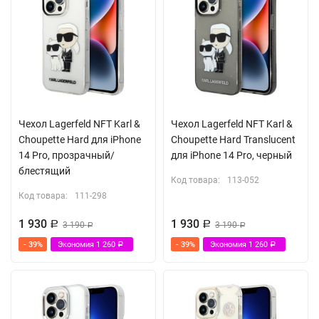
Чехол Lagerfeld NFT Karl &
Чехол Lagerfeld NFT Karl &
Choupette Hard для iPhone
Choupette Hard Translucent
14 Pro, прозрачный/
для iPhone 14 Pro, черный
блестящий
Код товара:
113-052
Код товара:
111-298
1 930
1 930
Р
3 190
Р
3 190
Р
Р
- 39%
Экономия
1 260
- 39%
Экономия
1 260
Р
Р