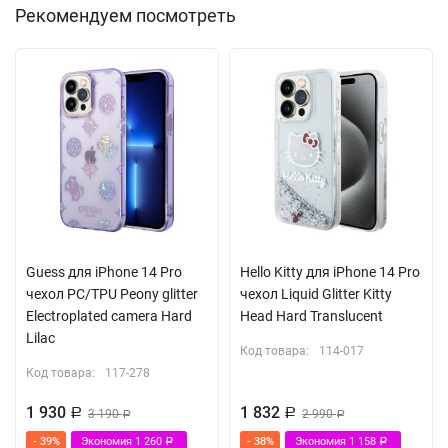
Рекомендуем посмотреть
Guess для iPhone 14 Pro
Hello Kitty для iPhone 14 Pro
чехол PC/TPU Peony glitter
чехол Liquid Glitter Kitty
Electroplated camera Hard
Head Hard Translucent
Lilac
Код товара:
114-017
Код товара:
117-278
1 930
1 832
Р
3 190
Р
2 990
Р
Р
- 39%
Экономия
1 260
- 38%
Экономия
1 158
Р
Р