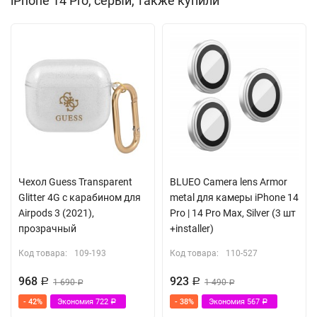
iPhone 14 Pro, серый, также купили
Чехол Guess Transparent
BLUEO Camera lens Armor
Glitter 4G с карабином для
metal для камеры iPhone 14
Airpods 3 (2021),
Pro | 14 Pro Max, Silver (3 шт
прозрачный
+installer)
Код товара:
109-193
Код товара:
110-527
968
923
Р
1 690
Р
1 490
Р
Р
- 42%
Экономия
722
- 38%
Экономия
567
Р
Р